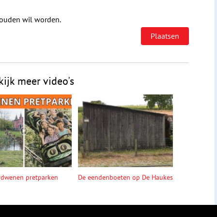
houden wil worden.
kijk meer video's
rdwenen pretparken
De eendenboeten op De Haukes