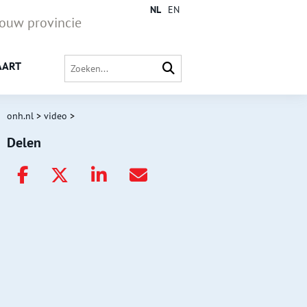
NL
EN
jouw provincie
AART
onh.nl
>
video
>
Delen