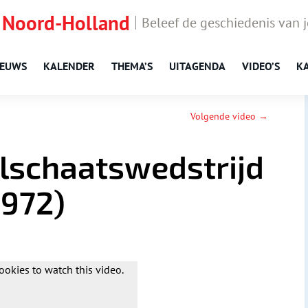
 Noord-Holland
Beleef de geschiedenis van 
IEUWS
KALENDER
THEMA’S
UITAGENDA
VIDEO’S
K
Volgende video →
olschaatswedstrijd
1972)
ookies to watch this video.