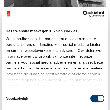
Na de oorlog krijgt de eerste straat een toepasselijke naam. Willem van de Poll,
Straatnaambord Vrijheidsstraat in diverse talen (1945). Beeld: Nationaal Archief
Deze website maakt gebruik van cookies
Wederopbouw
We gebruiken cookies om content en advertenties te
personaliseren, om functies voor social media te bieden
Na de bevrijding wordt Schiphol weer Schiphol. De regering wil
en om ons websiteverkeer te analyseren. Ook delen we
Nederland er na de oorlog snel bovenop helpen en de
informatie over uw gebruik van onze site met onze
transportsector moet daar een grote rol bij gaan spelen. De
partners voor social media, adverteren en analyse. Deze
wederopbouw van de luchthaven gaat daarom direct van start.
partners kunnen deze gegevens combineren met andere
Honderden arbeiders ruimen grote hoeveelheden puin, dichten
bomkraters en maken niet ontplofte bommen onschadelijk. Ze
informatie die u aan ze heeft verstrekt of die ze hebben
stampen ook barakken uit de grond om passagiers en vracht
verzameld op basis van uw gebruik van hun services. U
tijdelijk in onder te brengen. De straat waaraan deze komen te
gaat akkoord met de cookies en het
privacystatement
staan krijgt een toepasselijke naam: de Vrijheidsstraat.
als u onze website blijft gebruiken.
Toestemmingsselectie
Noodzakelijk
Op 20 mei 1945 landt het eerste vliegtuig al op Schiphol. Dat is
nog een verkenningsvliegtuigje, maar 8 juli landt het eerste