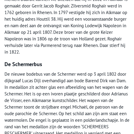
gemaakt door Gerrit Jacob Roghair. Zilversmid Roghair werd in
1762 geboren in Rhenen. In 1797 vestigde hij zich in Alkmaar op
het huidig adres Houttil 38. Hij werd een vooraanstaande burger
en nam deel aan de ontvangst van Koning Lodewijk Napoleon in
Alkmaar op 21 april 1807. Deze broer van de grote Keizer
Napoleon was in 1806 op de troon van Holland gezet. Roghair
verhuisde later via Purmerend terug naar Rhenen. Daar stierf hij
in 1822.
De Schermerbus
De nieuwe bodebus van de Schermer werd op 3 april 1802 door
dijkgraaf Lucas Dijl overhandigd aan bode Barend Dirk van Dam.
In medaillon zit achter glas een afbeelding van het wapen van de
Schermer. Het is op een ivoren plaatje geschilderd door Adrianus
de Visser, een Alkmaarse kunstschilder. Het wapen van de
Schermer toont de strijdbare engel Michaël, de patroon van de
oude parochie de Schermer. Op het schild aan zijn arm staat een
watermolen. De engel is geplaatst in een polderlandschapje. In de
rand van het medaillon zijn de woorden ‘SCHERMEERS
BESCHERMER’ uitgezaagd. Het medaillon is versierd met een