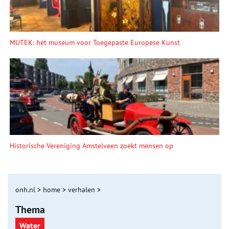
MUTEK: hét museum voor Toegepaste Europese Kunst
Historische Vereniging Amstelveen zoekt mensen op
onh.nl
>
home
>
verhalen
>
Thema
Water