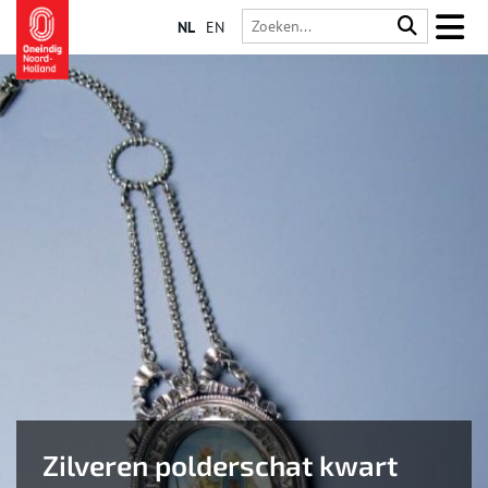
NL
EN
Zilveren polderschat kwart