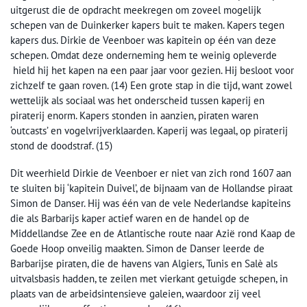
uitgerust die de opdracht meekregen om zoveel mogelijk
schepen van de Duinkerker kapers buit te maken. Kapers tegen
kapers dus. Dirkie de Veenboer was kapitein op één van deze
schepen. Omdat deze onderneming hem te weinig opleverde
hield hij het kapen na een paar jaar voor gezien. Hij besloot voor
zichzelf te gaan roven. (14) Een grote stap in die tijd, want zowel
wettelijk als sociaal was het onderscheid tussen kaperij en
piraterij enorm. Kapers stonden in aanzien, piraten waren
‘outcasts’ en vogelvrijverklaarden. Kaperij was legaal, op piraterij
stond de doodstraf. (15)
Dit weerhield Dirkie de Veenboer er niet van zich rond 1607 aan
te sluiten bij ‘kapitein Duivel’, de bijnaam van de Hollandse piraat
Simon de Danser. Hij was één van de vele Nederlandse kapiteins
die als Barbarijs kaper actief waren en de handel op de
Middellandse Zee en de Atlantische route naar Azië rond Kaap de
Goede Hoop onveilig maakten. Simon de Danser leerde de
Barbarijse piraten, die de havens van Algiers, Tunis en Salè als
uitvalsbasis hadden, te zeilen met vierkant getuigde schepen, in
plaats van de arbeidsintensieve galeien, waardoor zij veel