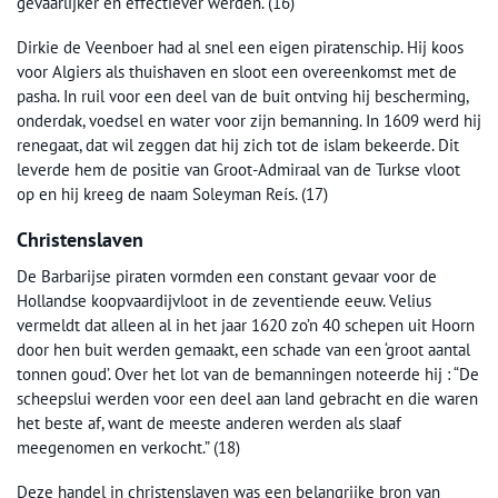
gevaarlijker en effectiever werden. (16)
Dirkie de Veenboer had al snel een eigen piratenschip. Hij koos
voor Algiers als thuishaven en sloot een overeenkomst met de
pasha. In ruil voor een deel van de buit ontving hij bescherming,
onderdak, voedsel en water voor zijn bemanning. In 1609 werd hij
renegaat, dat wil zeggen dat hij zich tot de islam bekeerde. Dit
leverde hem de positie van Groot-Admiraal van de Turkse vloot
op en hij kreeg de naam Soleyman Reís. (17)
Christenslaven
De Barbarijse piraten vormden een constant gevaar voor de
Hollandse koopvaardijvloot in de zeventiende eeuw. Velius
vermeldt dat alleen al in het jaar 1620 zo’n 40 schepen uit Hoorn
door hen buit werden gemaakt, een schade van een ‘groot aantal
tonnen goud’. Over het lot van de bemanningen noteerde hij : “De
scheepslui werden voor een deel aan land gebracht en die waren
het beste af, want de meeste anderen werden als slaaf
meegenomen en verkocht.” (18)
Deze handel in christenslaven was een belangrijke bron van