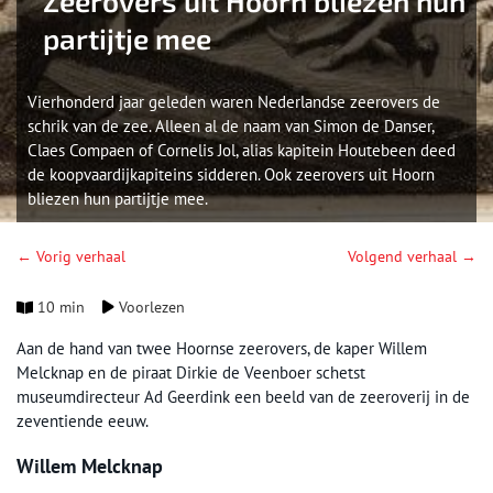
Zeerovers uit Hoorn bliezen hun
partijtje mee
Vierhonderd jaar geleden waren Nederlandse zeerovers de
schrik van de zee. Alleen al de naam van Simon de Danser,
Claes Compaen of Cornelis Jol, alias kapitein Houtebeen deed
de koopvaardijkapiteins sidderen. Ook zeerovers uit Hoorn
bliezen hun partijtje mee.
← Vorig verhaal
Volgend verhaal →
10 min
Voorlezen
Aan de hand van twee Hoornse zeerovers, de kaper Willem
Melcknap en de piraat Dirkie de Veenboer schetst
museumdirecteur Ad Geerdink een beeld van de zeeroverij in de
zeventiende eeuw.
Willem Melcknap