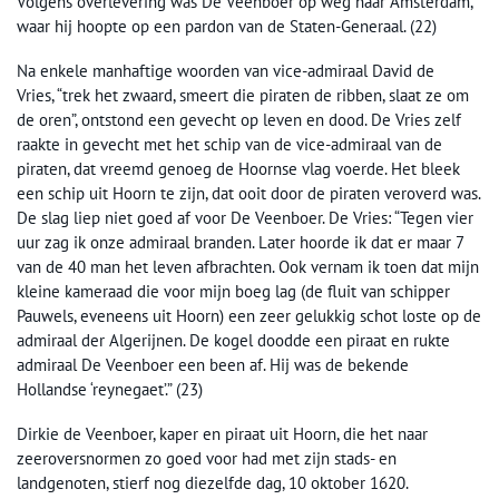
Volgens overlevering was De Veenboer op weg naar Amsterdam,
waar hij hoopte op een pardon van de Staten-Generaal. (22)
Na enkele manhaftige woorden van vice-admiraal David de
Vries, “trek het zwaard, smeert die piraten de ribben, slaat ze om
de oren”, ontstond een gevecht op leven en dood. De Vries zelf
raakte in gevecht met het schip van de vice-admiraal van de
piraten, dat vreemd genoeg de Hoornse vlag voerde. Het bleek
een schip uit Hoorn te zijn, dat ooit door de piraten veroverd was.
De slag liep niet goed af voor De Veenboer. De Vries: “Tegen vier
uur zag ik onze admiraal branden. Later hoorde ik dat er maar 7
van de 40 man het leven afbrachten. Ook vernam ik toen dat mijn
kleine kameraad die voor mijn boeg lag (de fluit van schipper
Pauwels, eveneens uit Hoorn) een zeer gelukkig schot loste op de
admiraal der Algerijnen. De kogel doodde een piraat en rukte
admiraal De Veenboer een been af. Hij was de bekende
Hollandse ‘reynegaet’.” (23)
Dirkie de Veenboer, kaper en piraat uit Hoorn, die het naar
zeeroversnormen zo goed voor had met zijn stads- en
landgenoten, stierf nog diezelfde dag, 10 oktober 1620.