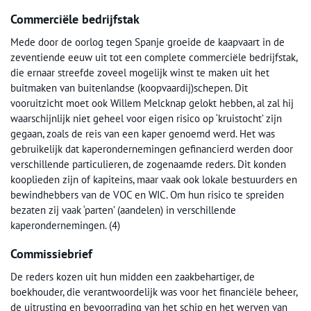
Commerciële bedrijfstak
Mede door de oorlog tegen Spanje groeide de kaapvaart in de
zeventiende eeuw uit tot een complete commerciële bedrijfstak,
die ernaar streefde zoveel mogelijk winst te maken uit het
buitmaken van buitenlandse (koopvaardij)schepen. Dit
vooruitzicht moet ook Willem Melcknap gelokt hebben, al zal hij
waarschijnlijk niet geheel voor eigen risico op ‘kruistocht’ zijn
gegaan, zoals de reis van een kaper genoemd werd. Het was
gebruikelijk dat kaperondernemingen gefinancierd werden door
verschillende particulieren, de zogenaamde reders. Dit konden
kooplieden zijn of kapiteins, maar vaak ook lokale bestuurders en
bewindhebbers van de VOC en WIC. Om hun risico te spreiden
bezaten zij vaak ‘parten’ (aandelen) in verschillende
kaperondernemingen. (4)
Commissiebrief
De reders kozen uit hun midden een zaakbehartiger, de
boekhouder, die verantwoordelijk was voor het financiële beheer,
de uitrusting en bevoorrading van het schip en het werven van