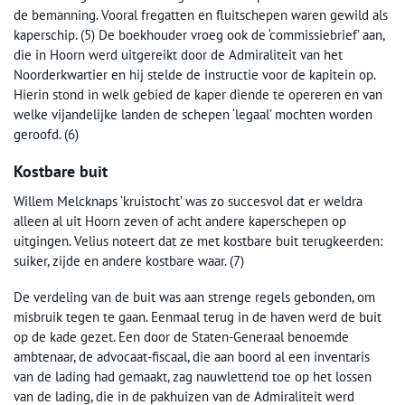
de bemanning. Vooral fregatten en fluitschepen waren gewild als
kaperschip. (5) De boekhouder vroeg ook de ‘commissiebrief’ aan,
die in Hoorn werd uitgereikt door de Admiraliteit van het
Noorderkwartier en hij stelde de instructie voor de kapitein op.
Hierin stond in welk gebied de kaper diende te opereren en van
welke vijandelijke landen de schepen ‘legaal’ mochten worden
geroofd. (6)
Kostbare buit
Willem Melcknaps ‘kruistocht’ was zo succesvol dat er weldra
alleen al uit Hoorn zeven of acht andere kaperschepen op
uitgingen. Velius noteert dat ze met kostbare buit terugkeerden:
suiker, zijde en andere kostbare waar. (7)
De verdeling van de buit was aan strenge regels gebonden, om
misbruik tegen te gaan. Eenmaal terug in de haven werd de buit
op de kade gezet. Een door de Staten-Generaal benoemde
ambtenaar, de advocaat-fiscaal, die aan boord al een inventaris
van de lading had gemaakt, zag nauwlettend toe op het lossen
van de lading, die in de pakhuizen van de Admiraliteit werd