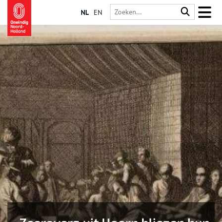
NL
EN