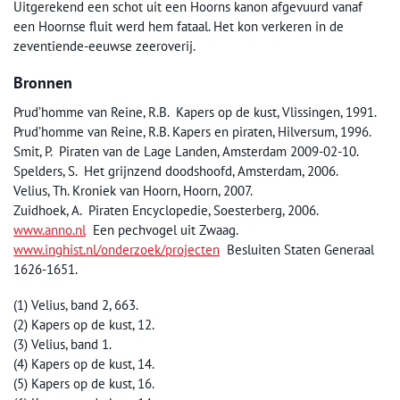
Uitgerekend een schot uit een Hoorns kanon afgevuurd vanaf
een Hoornse fluit werd hem fataal. Het kon verkeren in de
zeventiende-eeuwse zeeroverij.
Bronnen
Prud’homme van Reine, R.B. Kapers op de kust, Vlissingen, 1991.
Prud’homme van Reine, R.B. Kapers en piraten, Hilversum, 1996.
Smit, P. Piraten van de Lage Landen, Amsterdam 2009-02-10.
Spelders, S. Het grijnzend doodshoofd, Amsterdam, 2006.
Velius, Th. Kroniek van Hoorn, Hoorn, 2007.
Zuidhoek, A. Piraten Encyclopedie, Soesterberg, 2006.
www.anno.nl
Een pechvogel uit Zwaag.
www.inghist.nl/onderzoek/projecten
Besluiten Staten Generaal
1626-1651.
(1) Velius, band 2, 663.
(2) Kapers op de kust, 12.
(3) Velius, band 1.
(4) Kapers op de kust, 14.
(5) Kapers op de kust, 16.