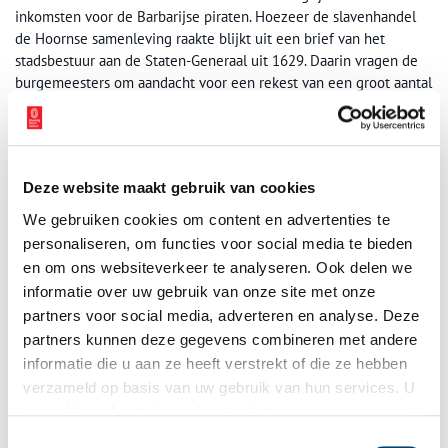
inkomsten voor de Barbarijse piraten. Hoezeer de slavenhandel
de Hoornse samenleving raakte blijkt uit een brief van het
stadsbestuur aan de Staten-Generaal uit 1629. Daarin vragen de
burgemeesters om aandacht voor een rekest van een groot aantal
vrouwen uit het Noorderkwartier, die de regering smeken werk te
maken van de vrijlating van hun echtgenoten, broers en zonen
die in Algiers en Tunis gevangen zitten. (19)
Over het lot van deze christenslaven weten we wat meer dankzij
Deze website maakt gebruik van cookies
de aantekeningen van Jan Cornelisz. Dekker uit Zwaag. In 1715
We gebruiken cookies om content en advertenties te
werd zijn schip De Kroonvogel door Barbarijse piraten overvallen.
personaliseren, om functies voor social media te bieden
Dekker kwam als tot slaaf gemaakte in dienst bij de zoon van de
en om ons websiteverkeer te analyseren. Ook delen we
sultan van Marokko, die hem dwong moslim te worden. Dekker
informatie over uw gebruik van onze site met onze
gaf echter niet toe en desondanks schopte hij het van huisslaaf
partners voor social media, adverteren en analyse. Deze
tot magazijnmeester. In 1733 was hij de enige van zijn schip die
partners kunnen deze gegevens combineren met andere
nog vastzat. Sommigen waren toen al overleden. Anderen zoals
informatie die u aan ze heeft verstrekt of die ze hebben
de kapitein waren vrijgekocht. In sommige plaatsen werden
hiervoor speciale slavenkassen opgericht, of werden collectes
verzameld op basis van uw gebruik van hun services. U
gehouden. Dekker, die uit een straatarme familie kwam miste het
gaat akkoord met de cookies en het
privacystatement
geld en de contacten. Terwijl de meeste tot slaaf gemaakten al na
als u onze website blijft gebruiken.
Toestemmingsselectie