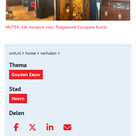
MUTEK: hét museum voor Toegepaste Europese Kunst
onh.nl
>
home
>
verhalen
>
Thema
Gouden Eeuw
Stad
Hoorn
Delen