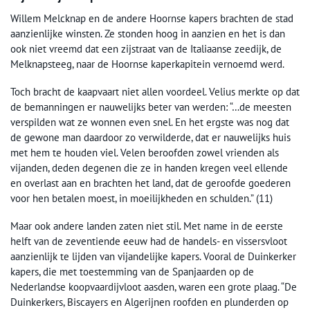
Willem Melcknap en de andere Hoornse kapers brachten de stad
aanzienlijke winsten. Ze stonden hoog in aanzien en het is dan
ook niet vreemd dat een zijstraat van de Italiaanse zeedijk, de
Melknapsteeg, naar de Hoornse kaperkapitein vernoemd werd.
Toch bracht de kaapvaart niet allen voordeel. Velius merkte op dat
de bemanningen er nauwelijks beter van werden: “…de meesten
verspilden wat ze wonnen even snel. En het ergste was nog dat
de gewone man daardoor zo verwilderde, dat er nauwelijks huis
met hem te houden viel. Velen beroofden zowel vrienden als
vijanden, deden degenen die ze in handen kregen veel ellende
en overlast aan en brachten het land, dat de geroofde goederen
voor hen betalen moest, in moeilijkheden en schulden.” (11)
Maar ook andere landen zaten niet stil. Met name in de eerste
helft van de zeventiende eeuw had de handels- en vissersvloot
aanzienlijk te lijden van vijandelijke kapers. Vooral de Duinkerker
kapers, die met toestemming van de Spanjaarden op de
Nederlandse koopvaardijvloot aasden, waren een grote plaag. “De
Duinkerkers, Biscayers en Algerijnen roofden en plunderden op