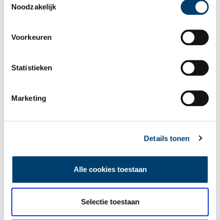
drie, vier jaar vrijkwamen kon hij pas in 1743 terug naar huis. (20)
Noodzakelijk
Voorkeuren
Statistieken
Marketing
Details tonen
Alle cookies toestaan
Christenslaven. Veel Noord-Hollandse zeelieden die op de Middellandse Zee
voeren wachtte het lot om in handen van Barbarijse piraten te vallen en als
slaafgemaakte op de slavenmarkt van Algiers te worden verkocht. Alleen
Selectie toestaan
wanneer er losgeld werd betaald, konden zij hun vrijheid herkrijgen.