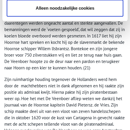
Een fataal Hoorns onderonsje
Alleen noodzakelijke cookies
Van Dirkie de Veenboer is bekend dat hij Hollandse schepen en
bemanningen zo veel mogelijk met rust liet. Spaanse schepen
daarentegen werden ongeacht aantal en sterkte aangevallen. De
bemanningen werd de ‘voeten gespoeld’, dat wil zeggen dat zij in
koelen bloede overboord werden gesmeten. In 1617 liet hij zijn
Hoornse hart spreken en kocht hij op de slavenmarkt de bekende
Hoornse schipper Willem IJsbrantsz. Bontekoe en zijn jongere
broer voor 750 zilverstukken vrij en liet ze terug naar huis gaan.
De Veenboer hoopte zo de deur naar een pardon en terugkeer
naar Hoorn op een kier te kunnen houden. (21)
Zijn ruimhartige houding tegenover de Hollanders werd hem
door de machthebbers niet in dank afgenomen en hij raakte zijn
positie als admiraal kwijt. Hierna pakte hij zijn piratenbestaan
weer op. Hoe het met De Veenboer afliep weten we dankzij het
journaal van de Hoornse kapitein David Pietersz. de Vries. Zijn
schip maakte deel uit van een vloot van zeven handelsschepen
die in oktober 1620 voor de kust van Cartagena in gevecht raakte
met de acht schepen tellende vloot van de piratenadmiraal.