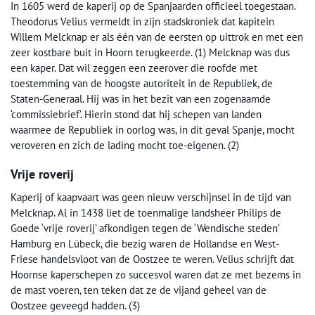
In 1605 werd de kaperij op de Spanjaarden officieel toegestaan.
Theodorus Velius vermeldt in zijn stadskroniek dat kapitein
Willem Melcknap er als één van de eersten op uittrok en met een
zeer kostbare buit in Hoorn terugkeerde. (1) Melcknap was dus
een kaper. Dat wil zeggen een zeerover die roofde met
toestemming van de hoogste autoriteit in de Republiek, de
Staten-Generaal. Hij was in het bezit van een zogenaamde
‘commissiebrief’. Hierin stond dat hij schepen van landen
waarmee de Republiek in oorlog was, in dit geval Spanje, mocht
veroveren en zich de lading mocht toe-eigenen. (2)
Vrije roverij
Kaperij of kaapvaart was geen nieuw verschijnsel in de tijd van
Melcknap. Al in 1438 liet de toenmalige landsheer Philips de
Goede ‘vrije roverij’ afkondigen tegen de ‘Wendische steden’
Hamburg en Lübeck, die bezig waren de Hollandse en West-
Friese handelsvloot van de Oostzee te weren. Velius schrijft dat
Hoornse kaperschepen zo succesvol waren dat ze met bezems in
de mast voeren, ten teken dat ze de vijand geheel van de
Oostzee geveegd hadden. (3)