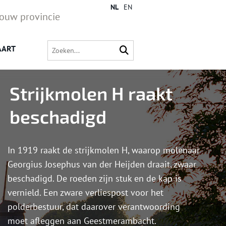
NL
EN
jouw provincie
AART
Strijkmolen H raakt
beschadigd
In 1919 raakt de strijkmolen H, waarop molenaar
Georgius Josephus van der Heijden draait, zwaar
beschadigd. De roeden zijn stuk en de kap is
vernield. Een zware verliespost voor het
polderbestuur, dat daarover verantwoording
moet afleggen aan Geestmerambacht.