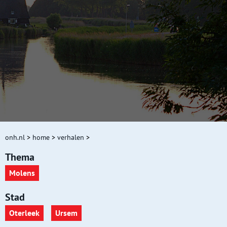
onh.nl
>
home
>
verhalen
>
Thema
Molens
Stad
Oterleek
Ursem