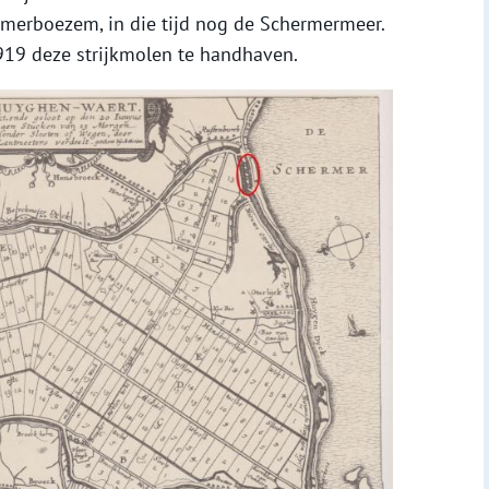
erboezem, in die tijd nog de Schermermeer.
19 deze strijkmolen te handhaven.