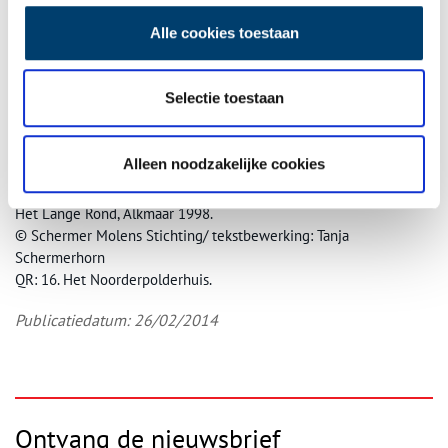
Alle cookies toestaan
Selectie toestaan
Kaart Schermer
Alleen noodzakelijke cookies
Bron: Thea de Roos- van Rooden: Het Noorderpolderhuis, ‘In
consideratie dat dit door de tijd profijtelijk is’. Uitgave Waterschap
Het Lange Rond, Alkmaar 1998.
© Schermer Molens Stichting/ tekstbewerking: Tanja
Schermerhorn
QR: 16. Het Noorderpolderhuis.
Publicatiedatum: 26/02/2014
Ontvang de nieuwsbrief