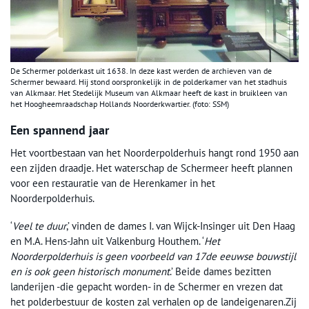
De Schermer polderkast uit 1638. In deze kast werden de archieven van de
Schermer bewaard. Hij stond oorspronkelijk in de polderkamer van het stadhuis
van Alkmaar. Het Stedelijk Museum van Alkmaar heeft de kast in bruikleen van
het Hoogheemraadschap Hollands Noorderkwartier. (foto: SSM)
Een spannend jaar
Het voortbestaan van het Noorderpolderhuis hangt rond 1950 aan
een zijden draadje. Het waterschap de Schermeer heeft plannen
voor een restauratie van de Herenkamer in het
Noorderpolderhuis.
‘
Veel te duur
,’ vinden de dames I. van Wijck-Insinger uit Den Haag
en M.A. Hens-Jahn uit Valkenburg Houthem. ‘
Het
Noorderpolderhuis is geen voorbeeld van 17de eeuwse bouwstijl
en is ook geen historisch monument
.’ Beide dames bezitten
landerijen -die gepacht worden- in de Schermer en vrezen dat
het polderbestuur de kosten zal verhalen op de landeigenaren.Zij