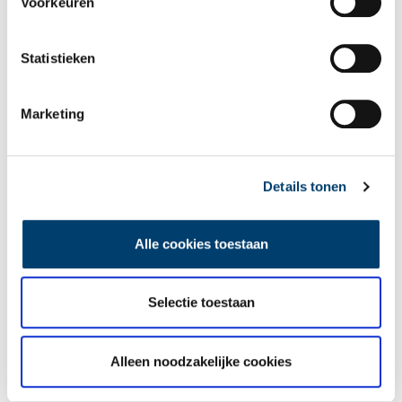
Voorkeuren
E-mail
*
Statistieken
Vink dit aan als u op de hoogte gehouden wil worden.
Marketing
Details tonen
Lees meer verhalen
Alle cookies toestaan
Selectie toestaan
Alleen noodzakelijke cookies
Heiligen van de Lage Landen I: van Cunera tot Lambertus