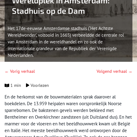
Wereldplek in Amsterdam:
Stadhuis op de Dam
Het 17de-eeuwse Amsterdamse stadhuis (‘Het Achtste
Wereldwonder’, voltooid in 1665) verbeeldde de centrale rol
van Amsterdam in de wereldhandel en zo ook de
internationale grandeur van de Republiek der Verenigde
Nederlanden.
← Vorig verhaal
Volgend verhaal →
1 min
Voorlezen
En de herkomst van de bouwmaterialen sprak daarover al
boekdelen. De 13.959 heipalen waren oorspronkelijk Noorse
sparrebomen. De bakstenen gevels werden bekleed met
Bentheimer en Overkirchner zandsteen (uit Duitsland dus). En het
marmer voor de vloeren en het beeldhouwwerk kwam uit België
en Italië. Het meeste beeldhouwwerk werd ontworpen door de