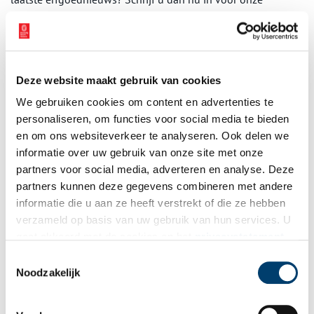
wekelijkse nieuwsbrief!
Deze website maakt gebruik van cookies
Bij inschrijving gaat u akkoord met ons
privacybeleid
.
We gebruiken cookies om content en advertenties te
personaliseren, om functies voor social media te bieden
Aanvullingen
en om ons websiteverkeer te analyseren. Ook delen we
informatie over uw gebruik van onze site met onze
Vul deze informatie aan of geef een reactie.
partners voor social media, adverteren en analyse. Deze
partners kunnen deze gegevens combineren met andere
informatie die u aan ze heeft verstrekt of die ze hebben
verzameld op basis van uw gebruik van hun services. U
gaat akkoord met de cookies en het
privacystatement
Vereiste velden zijn gemarkeerd met *. Het e-mailadres wordt niet
als u onze website blijft gebruiken.
Toestemmingsselectie
gepubliceerd.
Noodzakelijk
Naam
*