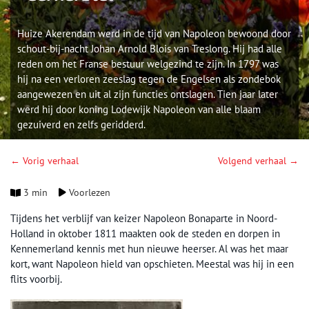
Huize Akerendam werd in de tijd van Napoleon bewoond door
schout-bij-nacht Johan Arnold Blois van Treslong. Hij had alle
reden om het Franse bestuur welgezind te zijn. In 1797 was
hij na een verloren zeeslag tegen de Engelsen als zondebok
aangewezen en uit al zijn functies ontslagen. Tien jaar later
werd hij door koning Lodewijk Napoleon van alle blaam
gezuiverd en zelfs geridderd.
← Vorig verhaal
Volgend verhaal →
3 min
Voorlezen
Tijdens het verblijf van keizer Napoleon Bonaparte in Noord-
Holland in oktober 1811 maakten ook de steden en dorpen in
Kennemerland kennis met hun nieuwe heerser. Al was het maar
kort, want Napoleon hield van opschieten. Meestal was hij in een
flits voorbij.