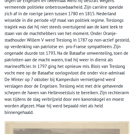
tegen de Engelsen en tweemaal werd hij bestraft wegens
vermeende politieke onbetrouwbaarheid. Zijn carrière speelde
zich af in de roerige jaren tussen 1780 en 1815. Nederland
wisselde in die periode vijf maal van politiek regime. Treslongs
tragiek was dat hij niet steeds overtuigend aan de kant leek te
staan van de machthebbers van het moment. Onder Oranje-
stadhouder Willem V werd Treslong in 1787 op non-actief gesteld,
op verdenking van patriotse en pro-Franse sympathieën. Zijn
ongenade duurde tot 1793. Na de Bataafse omwenteling, toen de
patriotten aan de macht waren, trad hij weer in dienst als
marineofficier. In 1797 ging het opnieuw mis. Blois van Treslong
vocht mee op de Bataafse oorlogsvloot die onder vice-admiraal
De Winter op 7 oktober bij Kamperduin vernietigend werd
verslagen door de Engelsen. Treslong wist met drie gehavende
schepen de haven van Hellevoetsluis te bereiken. Zijn rechterarm
was tijdens de slag verbrijzeld door een kanonskogel en moest
worden afgezet. Maar hij werd bepaald niet als held
binnengehaald.