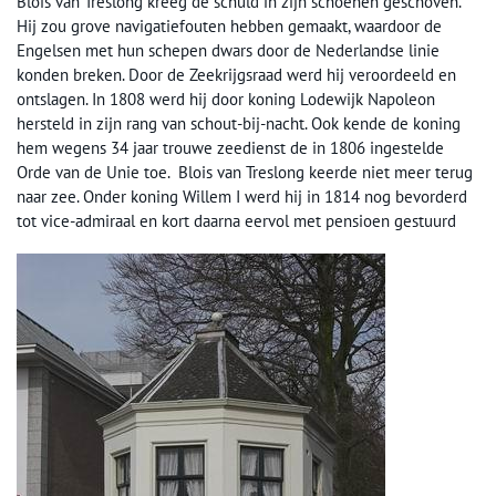
Blois van Treslong kreeg de schuld in zijn schoenen geschoven.
Hij zou grove navigatiefouten hebben gemaakt, waardoor de
Engelsen met hun schepen dwars door de Nederlandse linie
konden breken. Door de Zeekrijgsraad werd hij veroordeeld en
ontslagen. In 1808 werd hij door koning Lodewijk Napoleon
hersteld in zijn rang van schout-bij-nacht. Ook kende de koning
hem wegens 34 jaar trouwe zeedienst de in 1806 ingestelde
Orde van de Unie toe. Blois van Treslong keerde niet meer terug
naar zee. Onder koning Willem I werd hij in 1814 nog bevorderd
tot vice-admiraal en kort daarna eervol met pensioen gestuurd