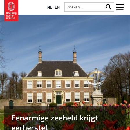
NL
EN
Eenarmige zeeheld krijgt
eerherstel