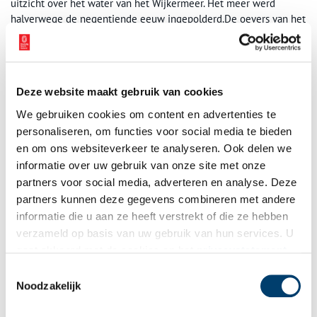
uitzicht over het water van het Wijkermeer. Het meer werd
halverwege de negentiende eeuw ingepolderd.De oevers van het
Wijkermeer waren in de zeventiende eeuw een favoriete plek
voor de buitenplaatsen van rijke Amsterdamse regenten.
Akerendam werd tussen 1635 en 1639 gebouwd als zomerverblijf
voor de machtige koopman en scheepsbouwer Jan Bicker, ook
Deze website maakt gebruik van cookies
eigenaar en naamgever van het Amsterdamse Bickerseiland. Het
buiten ging vervolgens over over in handen van andere grote
We gebruiken cookies om content en advertenties te
Amsterdamse regentenfamilies: Pels, Geelvinck en Hooft.
personaliseren, om functies voor social media te bieden
en om ons websiteverkeer te analyseren. Ook delen we
informatie over uw gebruik van onze site met onze
partners voor social media, adverteren en analyse. Deze
partners kunnen deze gegevens combineren met andere
informatie die u aan ze heeft verstrekt of die ze hebben
verzameld op basis van uw gebruik van hun services. U
gaat akkoord met de cookies en het
privacystatement
als u onze website blijft gebruiken.
Toestemmingsselectie
Noodzakelijk