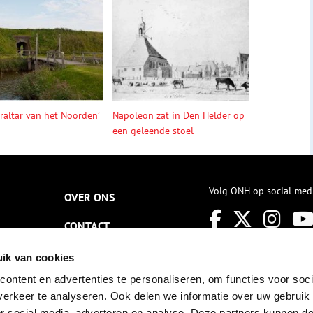
braltar van het Noorden’
Napoleon zat in Den Helder op
een geleende stoel
Volg ONH op social med
OVER ONS
CONTACT
NIEUWSBRIEF
ik van cookies
ontent en advertenties te personaliseren, om functies voor soci
DISCLAIMER
erkeer te analyseren. Ook delen we informatie over uw gebruik
PRIVACY
or social media, adverteren en analyse. Deze partners kunnen 