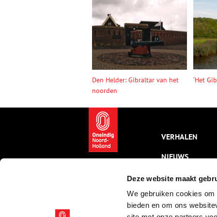
Den Helder: Gibraltar van het
‘Het Gi
noorden
VERHALEN
NIEUWS
KALENDER
Deze website maakt gebru
We gebruiken cookies om c
THEMA’S
bieden en om ons websitev
ACTIVITEITEN
site met onze partners vo