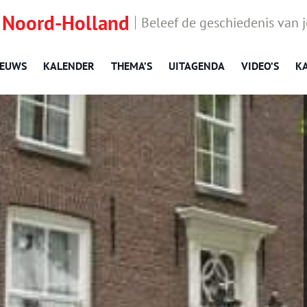
 Noord-Holland
Beleef de geschiedenis van 
IEUWS
KALENDER
THEMA’S
UITAGENDA
VIDEO’S
K