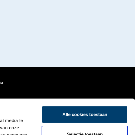
ia
Alle cookies toestaan
al media te
 van onze
Selectie toestaan
deze gegevens