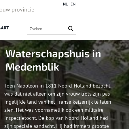
NL
EN
jouw provincie
AART
Waterschapshuis in
Medemblik
Toen Napoleon in 1811 Noord-Holland bezocht,
was dat niet alleen om zijn vrouw trots zijn pas
ingelijfde land van het Franse keizerrijk te laten
zien. Het was voornamelijk ook een militaire
inspectietocht. De kop van Noord-Holland had
zijn speciale aandacht. Hij had immers grootse