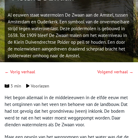
Al eeuwen staat watermolen De Zwaan aan de Amstel, tussen
Amsterdam en Ouderkerk. Een symbool van de onvermoeibare
strijd tegen wateroverlast. Deze poldermolen is gebouwd in
1638. Tot 1909 bleef De Zwaan malen om het waterniveau in
de Klein Duivendrechtse Polder op peil te houden. Een door
de molenwieken aangedreven draaiend scheprad bracht het
polderwater omhoog naar de Amstel.
← Vorig verhaal
Volgend verhaal →
3 min
Voorlezen
Het begon allemaal in de middeleeuwen in de elfde eeuw met
het ontginnen van het veen ten behoeve van de landbouw. Dat
had tot gevolg dat het grondniveau (veen) inklonk. De bodem
werd te nat en het water moest weggepompt worden. Daar
dienden watermolens als De Zwaan voor.
Maar een gevolg van het wegpompen van het water was dat de