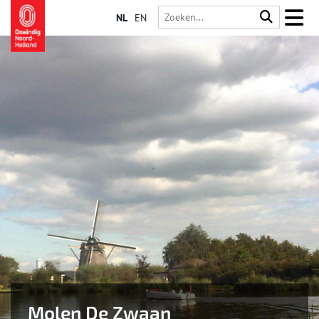
NL
EN
Molen De Zwaan