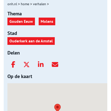
onh.nl
>
home
>
verhalen
>
Thema
Gouden Eeuw
Molens
Stad
Ouderkerk aan de Amstel
Delen
Op de kaart