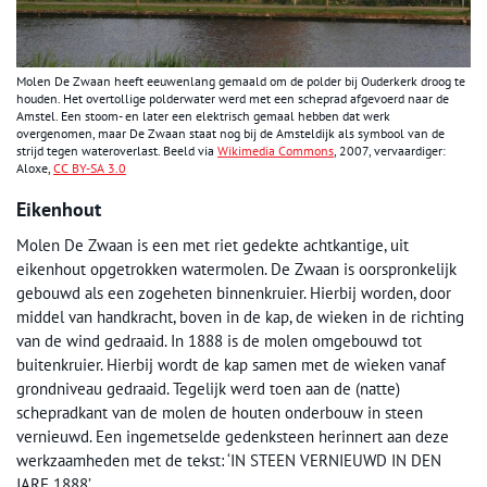
Molen De Zwaan heeft eeuwenlang gemaald om de polder bij Ouderkerk droog te
houden. Het overtollige polderwater werd met een scheprad afgevoerd naar de
Amstel. Een stoom- en later een elektrisch gemaal hebben dat werk
overgenomen, maar De Zwaan staat nog bij de Amsteldijk als symbool van de
strijd tegen wateroverlast. Beeld via
Wikimedia Commons
, 2007, vervaardiger:
Aloxe,
CC BY-SA 3.0
Eikenhout
Molen De Zwaan is een met riet gedekte achtkantige, uit
eikenhout opgetrokken watermolen. De Zwaan is oorspronkelijk
gebouwd als een zogeheten binnenkruier. Hierbij worden, door
middel van handkracht, boven in de kap, de wieken in de richting
van de wind gedraaid. In 1888 is de molen omgebouwd tot
buitenkruier. Hierbij wordt de kap samen met de wieken vanaf
grondniveau gedraaid. Tegelijk werd toen aan de (natte)
schepradkant van de molen de houten onderbouw in steen
vernieuwd. Een ingemetselde gedenksteen herinnert aan deze
werkzaamheden met de tekst: ‘IN STEEN VERNIEUWD IN DEN
JARE 1888’.