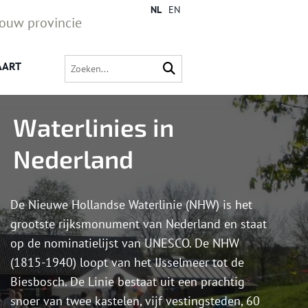
NL
EN
jouw provincie
AART
Waterlinies in
Nederland
De Nieuwe Hollandse Waterlinie (NHW) is het
grootste rijksmonument van Nederland en staat
op de nominatielijst van UNESCO. De NHW
(1815-1940) loopt van het IJsselmeer tot de
Biesbosch. De Linie bestaat uit een prachtig
snoer van twee kastelen, vijf vestingsteden, 60