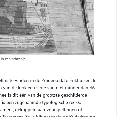
in een scheepje’.
f is te vinden in de Zuiderkerk te Enkhuizen. In
n van de kerk een serie van niet minder dan 46
ee is dit één van de grootste geschilderde
 is een zogenaamde typologische reeks:
stament, gekoppeld aan voorspellingen of
 Testament. Zo is bijvoorbeeld de Kruisdraging