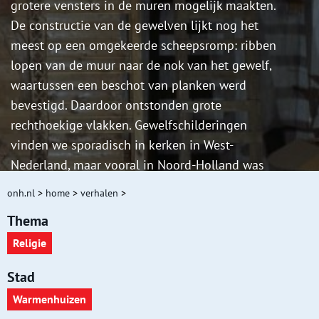
grotere vensters in de muren mogelijk maakten.
De constructie van de gewelven lijkt nog het
meest op een omgekeerde scheepsromp: ribben
lopen van de muur naar de nok van het gewelf,
waartussen een beschot van planken werd
bevestigd. Daardoor ontstonden grote
rechthoekige vlakken. Gewelfschilderingen
vinden we sporadisch in kerken in West-
Nederland, maar vooral in Noord-Holland was
het een gangbare praktijk het beschot tussen de
onh.nl
>
home
>
verhalen
>
ribben uitgebreid te beschilderen.
Thema
Religie
Stad
Warmenhuizen