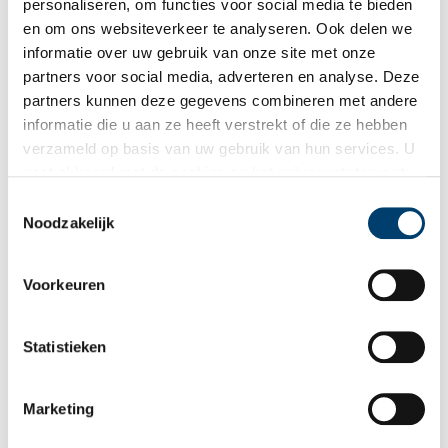
personaliseren, om functies voor social media te bieden
Publicatiedatum: 29/05/2012
en om ons websiteverkeer te analyseren. Ook delen we
informatie over uw gebruik van onze site met onze
partners voor social media, adverteren en analyse. Deze
partners kunnen deze gegevens combineren met andere
informatie die u aan ze heeft verstrekt of die ze hebben
Ontvang de nieuwsbrief
verzameld op basis van uw gebruik van hun services. U
Wilt u op de hoogte blijven van de mooiste verhalen en het
gaat akkoord met de cookies en het
privacystatement
laatste erfgoednieuws? Schrijf u dan nu in voor onze
als u onze website blijft gebruiken.
Toestemmingsselectie
wekelijkse nieuwsbrief!
Noodzakelijk
Voorkeuren
Bij inschrijving gaat u akkoord met ons
privacybeleid
.
Statistieken
Aanvullingen
Marketing
Vul deze informatie aan of geef een reactie.