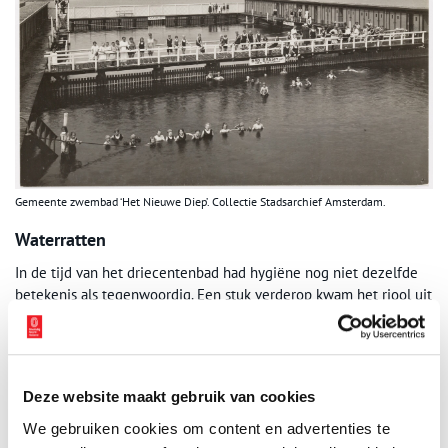
Gemeente zwembad ‘Het Nieuwe Diep’. Collectie Stadsarchief Amsterdam.
Waterratten
In de tijd van het driecentenbad had hygiëne nog niet dezelfde
betekenis als tegenwoordig. Een stuk verderop kwam het riool uit
op het kanaal. De zwemmers zagen wel eens een drol voorbij
drijven. Ook ratten werden regelmatig door bezoekers
gesignaleerd in het zwembad. In de loop der tijd werden de
regels aangescherpt uit angst voor infectieziekten. Vanwege deze
Deze website maakt gebruik van cookies
watervervuiling werd het zwembad halverwege de twintigste
eeuw gesloten.
We gebruiken cookies om content en advertenties te