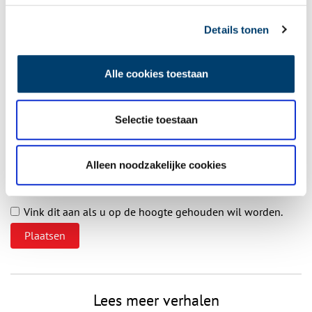
Details tonen
Vereiste velden zijn gemarkeerd met *. Het e-mailadres wordt niet
Alle cookies toestaan
gepubliceerd.
Naam
*
Selectie toestaan
E-mail
*
Alleen noodzakelijke cookies
Vink dit aan als u op de hoogte gehouden wil worden.
Lees meer verhalen