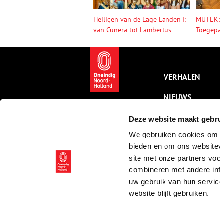
Heiligen van de Lage Landen I:
MUTEK:
van Cunera tot Lambertus
Toegepa
VERHALEN
NIEUWS
KALENDER
Deze website maakt gebru
We gebruiken cookies om c
THEMA’S
bieden en om ons websitev
ACTIVITEITEN
site met onze partners vo
combineren met andere inf
VIDEO’S
uw gebruik van hun servic
website blijft gebruiken.