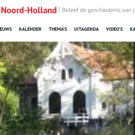
 Noord-Holland
Beleef de geschiedenis van 
IEUWS
KALENDER
THEMA’S
UITAGENDA
VIDEO’S
K