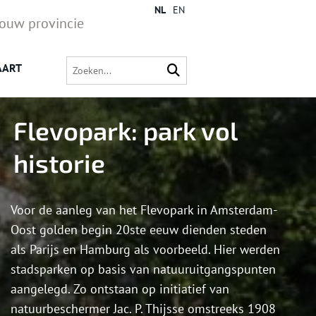
NL
EN
jouw provincie
AART
Flevopark: park vol
historie
Voor de aanleg van het Flevopark in Amsterdam-
Oost golden begin 20ste eeuw dienden steden
als Parijs en Hamburg als voorbeeld. Hier werden
stadsparken op basis van natuuruitgangspunten
aangelegd. Zo ontstaan op initiatief van
natuurbeschermer Jac. P. Thijsse omstreeks 1908