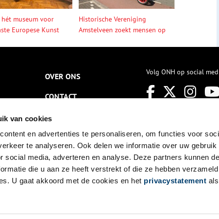
 hét museum voor
Historische Vereniging
ste Europese Kunst
Amstelveen zoekt mensen op
Volg ONH op social med
OVER ONS
CONTACT
NIEUWSBRIEF
ik van cookies
ontent en advertenties te personaliseren, om functies voor soci
DISCLAIMER
erkeer te analyseren. Ook delen we informatie over uw gebruik
PRIVACY
or social media, adverteren en analyse. Deze partners kunnen 
ormatie die u aan ze heeft verstrekt of die ze hebben verzameld
TOEGANKELIJKHEID
es. U gaat akkoord met de cookies en het
privacystatement
als