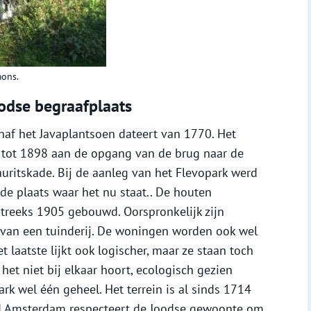
mons.
oodse begraafplaats
naf het Javaplantsoen dateert van 1770. Het
d tot 1898 aan de opgang van de brug naar de
uritskade. Bij de aanleg van het Flevopark werd
e plaats waar het nu staat.. De houten
mstreeks 1905 gebouwd. Oorspronkelijk zijn
 van een tuinderij. De woningen worden ook wel
laatste lijkt ook logischer, maar ze staan toch
het niet bij elkaar hoort, ecologisch gezien
rk wel één geheel. Het terrein is al sinds 1714
ad Amsterdam respecteert de Joodse gewoonte om