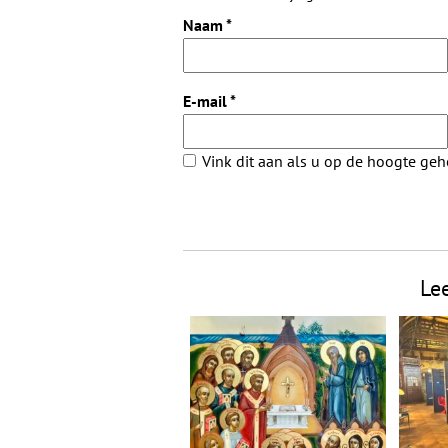
Naam
*
E-mail
*
Vink dit aan als u op de hoogte ge
Le