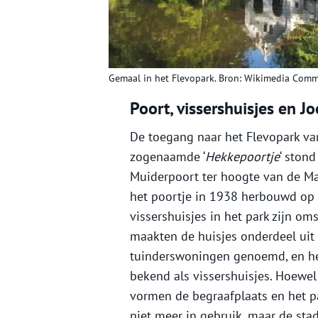
Gemaal in het Flevopark. Bron: Wikimedia Com
Poort, vissershuisjes en J
De toegang naar het Flevopark va
zogenaamde ‘
Hekkepoortje
‘ ston
Muiderpoort ter hoogte van de Ma
het poortje in 1938 herbouwd op d
vissershuisjes in het park zijn o
maakten de huisjes onderdeel uit
tuinderswoningen genoemd, en het 
bekend als vissershuisjes. Hoewel 
vormen de begraafplaats en het pa
niet meer in gebruik, maar de st