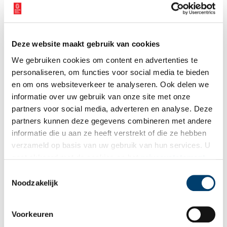
Deze website maakt gebruik van cookies
We gebruiken cookies om content en advertenties te
personaliseren, om functies voor social media te bieden
en om ons websiteverkeer te analyseren. Ook delen we
Hoek Heerengracht/Voorruitstraat in Purmerend. Foto J.H.P. Coppens. Beeld:
informatie over uw gebruik van onze site met onze
Collectie J.D. Laureys
partners voor social media, adverteren en analyse. Deze
Hoed kwijtgeraakt
partners kunnen deze gegevens combineren met andere
informatie die u aan ze heeft verstrekt of die ze hebben
Met een scherp oog voor details schrijft mejuffrouw Dekker in
verzameld op basis van uw gebruik van hun services. U
haar dagboek nog dat “de burgemeester van Zaandam zijn hoed is
gaat akkoord met de cookies en het
privacystatement
kwijtgeraakt in de storm.” Om vervolgens te melden dat om twee
als u onze website blijft gebruiken.
uur ’s nachts de soldaten terug kwamen van de dijk, omdat het er
Toestemmingsselectie
niet was uit te houden: “de dijk stond te schudden en te beven.”
Noodzakelijk
Gelukkig zou de dijk het houden:
“
Ja, hij hield dapper stand, tot
zegen van het land.”
Voorkeuren
Alhoewel Laureys ook fotografen uit Harderwijk en Zwolle