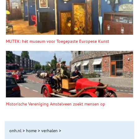
MUTEK: hét museum voor Toegepaste Europese Kunst
Historische Vereniging Amstelveen zoekt mensen op
onh.nl
>
home
>
verhalen
>