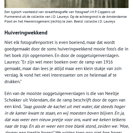
Een typisch voorbeeld van straatfotografie van fotograaf J.H.P. Coppens uit
Purmerend uit de collectie van J.D. Laureys. Op de achtergrond is de Amsterdamse
Poort en het Heerenlogement (rechts) te zien. Beeld: collectie J.D. Laureys
Huiveringwekkend
Niet elk fotografenportret is even boeiend, maar dat wordt
goedgemaakt door de soms huiveringwekkend mooie foto’s die in
het boek zijn opgenomen. En door de ooggetuigenverslagen.
Laureys: “Er zijn wel meer boeken over de ramp van 1916
gemaakt, maar dan lees je altijd maar een klein stukje van zo’n
verslag. Ik vond het veel interessanter om ze helemaal af te
drukken.”
Eén van de mooiste ooggetuigenverslagen is die van Neeltje
Schokker uit Volendam, die de ramp beschrijft door de ogen van
een kind.
“Jaap gooide de kachel uit met water, dat steeds hoger
in de kamer kwam te staan, en wij moesten boven blijven. En ja,
dat was weer een nieuw pretje voor ons, want we keken telkens
naar de trap. En als er weer een tree blank stond, zeiden we: ‘Moe,
alweer een treetje hoger!’ We wisten toen nog niet hoe hoger