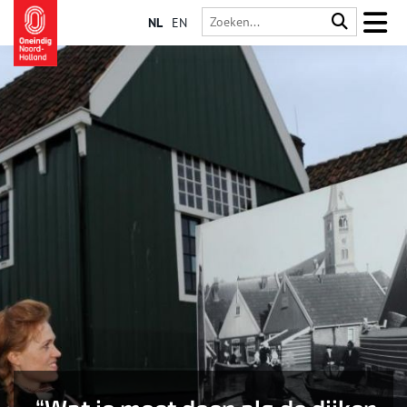
NL
EN