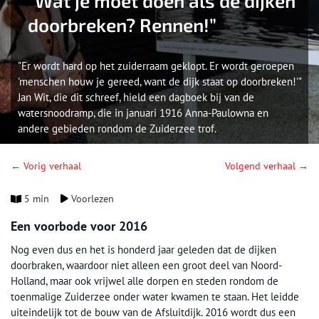
“Wat je moet doen als de dijken
doorbreken? Rennen!”
"Er wordt hard op het zuiderraam geklopt. Er wordt geroepen
'menschen houw je gereed, want de dijk staat op doorbreken!'"
Jan Wit, die dit schreef, hield een dagboek bij van de
watersnoodramp, die in januari 1916 Anna-Paulowna en
andere gebieden rondom de Zuiderzee trof.
← Vorig verhaal
Volgend verhaal →
5 min
Voorlezen
Een voorbode voor 2016
Nog even dus en het is honderd jaar geleden dat de dijken
doorbraken, waardoor niet alleen een groot deel van Noord-
Holland, maar ook vrijwel alle dorpen en steden rondom de
toenmalige Zuiderzee onder water kwamen te staan. Het leidde
uiteindelijk tot de bouw van de Afsluitdijk. 2016 wordt dus een