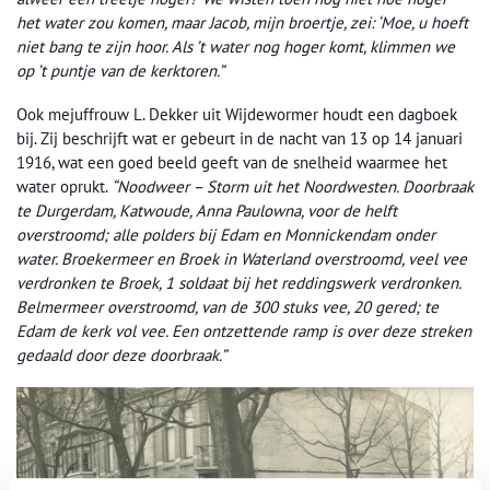
het water zou komen, maar Jacob, mijn broertje, zei: ‘Moe, u hoeft
niet bang te zijn hoor. Als ’t water nog hoger komt, klimmen we
op ’t puntje van de kerktoren.”
Ook mejuffrouw L. Dekker uit Wijdewormer houdt een dagboek
bij. Zij beschrijft wat er gebeurt in de nacht van 13 op 14 januari
1916, wat een goed beeld geeft van de snelheid waarmee het
water oprukt.
“Noodweer – Storm uit het Noordwesten. Doorbraak
te Durgerdam, Katwoude, Anna Paulowna, voor de helft
overstroomd; alle polders bij Edam en Monnickendam onder
water. Broekermeer en Broek in Waterland overstroomd, veel vee
verdronken te Broek, 1 soldaat bij het reddingswerk verdronken.
Belmermeer overstroomd, van de 300 stuks vee, 20 gered; te
Edam de kerk vol vee. Een ontzettende ramp is over deze streken
gedaald door deze doorbraak.”