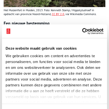
Het Muizenfort in Muiden, 2013. Foto: Kenneth Stamp / Hippolytushoef in
opdracht van provincie Noord-Holland,
CC BY 2.0
, via Wikimedia Commons.
Een nieuwe bestemming
Tot 1973 werd het Muizenfort gebruikt door het ministerie van
Defensie. Daarna werd het omgebouwd tot jongerencentrum, tot
het in 1983 leeg kwam te staan. In 1989-1990 is het fort door de
gemeente opgeknapt en opnieuw als jongerencentrum gebruikt.
Deze website maakt gebruik van cookies
In 1997 kreeg de Historische Kring Stad Muiden het fortgebouw
We gebruiken cookies om content en advertenties te
onder haar hoede. Tussen 2007-2015 was het Muider Muizenfort
personaliseren, om functies voor social media te bieden
Museum in het fort te vinden.
en om ons websiteverkeer te analyseren. Ook delen we
Sinds 2018 is het bezoekerscentrum Vesting Muiden
informatie over uw gebruik van onze site met onze
ondergebracht in het fort. Het centrum heeft een permanente
partners voor social media, adverteren en analyse. Deze
expositie over de geschiedenis van Muiden, waar ook de Stelling
partners kunnen deze gegevens combineren met andere
van Amsterdam en de Nieuwe Hollandse Waterlinie deel van
informatie die u aan ze heeft verstrekt of die ze hebben
uitmaken. Ook draait er een film over de geschiedenis van de
verzameld op basis van uw gebruik van hun services. U
Vesting Muiden en is er een VVV-informatiepunt. Een deel van
gaat akkoord met de cookies en het
privacystatement
het fortgebouw wordt als kantoorruimte gebruikt door creatieve
als u onze website blijft gebruiken.