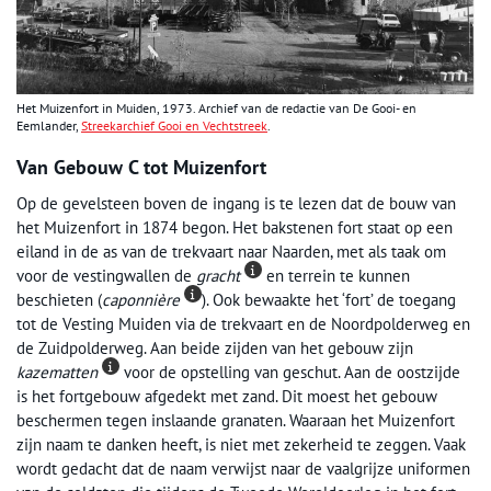
Het Muizenfort in Muiden, 1973. Archief van de redactie van De Gooi- en
Eemlander,
Streekarchief Gooi en Vechtstreek
.
Van Gebouw C tot Muizenfort
Op de gevelsteen boven de ingang is te lezen dat de bouw van
het Muizenfort in 1874 begon. Het bakstenen fort staat op een
eiland in de as van de trekvaart naar Naarden, met als taak om
voor de vestingwallen de
gracht
en terrein te kunnen
beschieten (
caponnière
). Ook bewaakte het ‘fort’ de toegang
tot de Vesting Muiden via de trekvaart en de Noordpolderweg en
de Zuidpolderweg. Aan beide zijden van het gebouw zijn
kazematten
voor de opstelling van geschut. Aan de oostzijde
is het fortgebouw afgedekt met zand. Dit moest het gebouw
beschermen tegen inslaande granaten. Waaraan het Muizenfort
zijn naam te danken heeft, is niet met zekerheid te zeggen. Vaak
wordt gedacht dat de naam verwijst naar de vaalgrijze uniformen