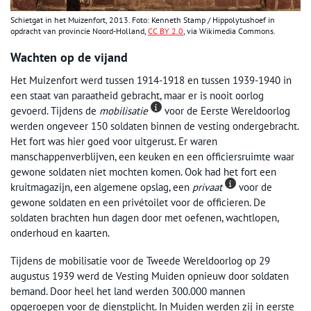
Schietgat in het Muizenfort, 2013. Foto: Kenneth Stamp / Hippolytushoef in
opdracht van provincie Noord-Holland,
CC BY 2.0
, via Wikimedia Commons.
Wachten op de vijand
Het Muizenfort werd tussen 1914-1918 en tussen 1939-1940 in
een staat van paraatheid gebracht, maar er is nooit oorlog
gevoerd. Tijdens de
mobilisatie
voor de Eerste Wereldoorlog
werden ongeveer 150 soldaten binnen de vesting ondergebracht.
Het fort was hier goed voor uitgerust. Er waren
manschappenverblijven, een keuken en een officiersruimte waar
gewone soldaten niet mochten komen. Ook had het fort een
kruitmagazijn, een algemene opslag, een
privaat
voor de
gewone soldaten en een privétoilet voor de officieren. De
soldaten brachten hun dagen door met oefenen, wachtlopen,
onderhoud en kaarten.
Tijdens de mobilisatie voor de Tweede Wereldoorlog op 29
augustus 1939 werd de Vesting Muiden opnieuw door soldaten
bemand. Door heel het land werden 300.000 mannen
opgeroepen voor de dienstplicht. In Muiden werden zij in eerste