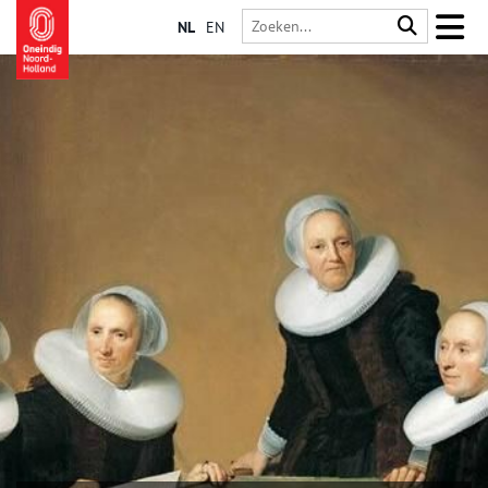
NL
EN