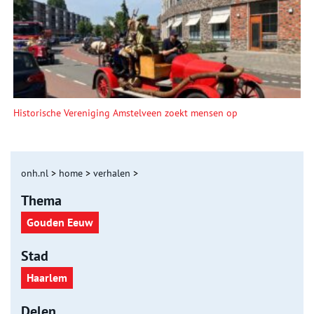
Historische Vereniging Amstelveen zoekt mensen op
onh.nl
>
home
>
verhalen
>
Thema
Gouden Eeuw
Stad
Haarlem
Delen