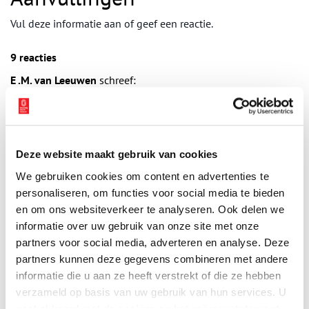
Vul deze informatie aan of geef een reactie.
9 reacties
E .M. van Leeuwen
schreef:
16/03/2024 om 18:17
L.s. Omdat mijn vader in dit ziekenhuis gewerkt heeft als
arts en als anaesthesist soliciteer ik nu ten tweede male om
op het terrein van het vroegere Ziekenhuis te mogen wonen
Deze website maakt gebruik van cookies
!
We gebruiken cookies om content en advertenties te
Ik denk niet dat U solliciteerders voor een woonplek heeft,
personaliseren, om functies voor social media te bieden
die kunnen zeggen dat hun vader er gewekt heeft !! Wij
en om ons websiteverkeer te analyseren. Ook delen we
woonden toen in Heemstede , Jan Steenlaan !!
informatie over uw gebruik van onze site met onze
Mijn 2 kinderen wonen in Haarlem en ik zou graag daarom
partners voor social media, adverteren en analyse. Deze
ook in Haarlem wonen !!!
partners kunnen deze gegevens combineren met andere
Hopelijk kunt U mij nu positief bericht sturen, omdat ik al
informatie die u aan ze heeft verstrekt of die ze hebben
10 jaar wacht op een positief
verzameld op basis van uw gebruik van hun services. U
antwoord !!!!
gaat akkoord met de cookies en het
privacystatement