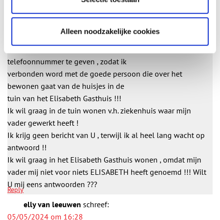
nemen met het Elisabeth Gasthuis in Haarlem.
Reply
E .M. van Leeuwen
schreef:
Alleen noodzakelijke cookies
05/05/2024 om 16:24
L.s. Wilt U dan zo vriendelijk zijn mij het goede
telefoonnummer te geven , zodat ik
verbonden word met de goede persoon die over het
bewonen gaat van de huisjes in de
tuin van het Elisabeth Gasthuis !!!
Ik wil graag in de tuin wonen v.h. ziekenhuis waar mijn
vader gewerkt heeft !
Ik krijg geen bericht van U , terwijl ik al heel lang wacht op
antwoord !!
Ik wil graag in het Elisabeth Gasthuis wonen , omdat mijn
vader mij niet voor niets ELISABETH heeft genoemd !!! Wilt
U mij eens antwoorden ???
Reply
elly van leeuwen
schreef:
05/05/2024 om 16:28