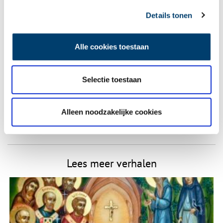
gepubliceerd.
Details tonen
Naam
*
Alle cookies toestaan
E-mail
*
Selectie toestaan
Vink dit aan als u op de hoogte gehouden wil worden.
Alleen noodzakelijke cookies
Lees meer verhalen