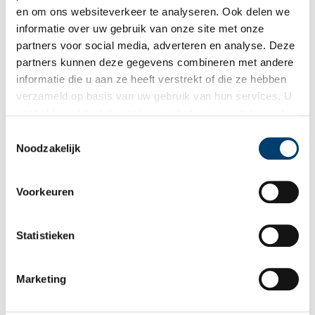
en om ons websiteverkeer te analyseren. Ook delen we
Ontvang de nieuwsbrief
informatie over uw gebruik van onze site met onze
partners voor social media, adverteren en analyse. Deze
Wilt u op de hoogte blijven van de mooiste verhalen en het
partners kunnen deze gegevens combineren met andere
laatste erfgoednieuws? Schrijf u dan nu in voor onze
informatie die u aan ze heeft verstrekt of die ze hebben
wekelijkse nieuwsbrief!
verzameld op basis van uw gebruik van hun services. U
gaat akkoord met de cookies en het
privacystatement
als u onze website blijft gebruiken.
Toestemmingsselectie
Noodzakelijk
Bij inschrijving gaat u akkoord met ons
privacybeleid
.
Voorkeuren
Aanvullingen
Vul deze informatie aan of geef een reactie.
Statistieken
Marketing
Vereiste velden zijn gemarkeerd met *. Het e-mailadres wordt niet