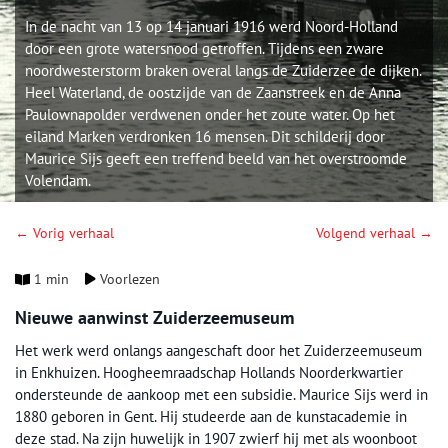
In de nacht van 13 op 14 januari 1916 werd Noord-Holland
door een grote watersnood getroffen. Tijdens een zware
noordwesterstorm braken overal langs de Zuiderzee de dijken.
Heel Waterland, de oostzijde van de Zaanstreek en de Anna
Paulownapolder verdwenen onder het zoute water. Op het
eiland Marken verdronken 16 mensen. Dit schilderij door
Maurice Sijs geeft een treffend beeld van het overstroomde
Volendam.
← Vorig verhaal
Volgend verhaal →
1 min
Voorlezen
Nieuwe aanwinst Zuiderzeemuseum
Het werk werd onlangs aangeschaft door het Zuiderzeemuseum
in Enkhuizen. Hoogheemraadschap Hollands Noorderkwartier
ondersteunde de aankoop met een subsidie. Maurice Sijs werd in
1880 geboren in Gent. Hij studeerde aan de kunstacademie in
deze stad. Na zijn huwelijk in 1907 zwierf hij met als woonboot