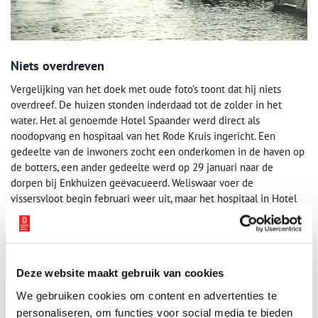
Niets overdreven
Vergelijking van het doek met oude foto’s toont dat hij niets
overdreef. De huizen stonden inderdaad tot de zolder in het
water. Het al genoemde Hotel Spaander werd direct als
noodopvang en hospitaal van het Rode Kruis ingericht. Een
gedeelte van de inwoners zocht een onderkomen in de haven op
de botters, een ander gedeelte werd op 29 januari naar de
dorpen bij Enkhuizen geëvacueerd. Weliswaar voer de
vissersvloot begin februari weer uit, maar het hospitaal in Hotel
Spaander werd pas in maart opgeheven. Alles bij elkaar vormt het
schilderij van Sijs een heel bijzonder document.
Publicatiedatum: 07/03/2013
Deze website maakt gebruik van cookies
We gebruiken cookies om content en advertenties te
personaliseren, om functies voor social media te bieden