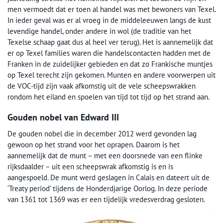
men vermoedt dat er toen al handel was met bewoners van Texel.
In ieder geval was er al vroeg in de middeleeuwen langs de kust
levendige handel, onder andere in wol (de traditie van het
Texelse schaap gaat dus al heel ver terug). Het is aannemelijk dat
er op Texel families waren die handelscontacten hadden met de
Franken in de zuidelijker gebieden en dat zo Frankische muntjes
op Texel terecht zijn gekomen. Munten en andere voorwerpen uit
de VOC-tijd zijn vaak afkomstig uit de vele scheepswrakken
rondom het eiland en spoelen van tijd tot tijd op het strand aan.
Gouden nobel van Edward III
De gouden nobel die in december 2012 werd gevonden lag
gewoon op het strand voor het oprapen. Daarom is het
aannemelijk dat de munt – met een doorsnede van een flinke
rijksdaalder – uit een scheepswrak afkomstig is en is
aangespoeld. De munt werd geslagen in Calais en dateert uit de
‘Treaty period’ tijdens de Honderdjarige Oorlog. In deze periode
van 1361 tot 1369 was er een tijdelijk vredesverdrag gesloten.