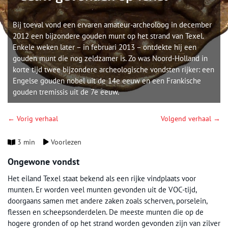
Bij toeval vond een ervaren amateur-archeoloog in december
2012 een bijzondere gouden munt op het strand van Texel.
Enkele weken later – in februari 2013 – ontdekte hij een
gouden munt die nog zeldzamer is. Zo was Noord-Holland in
korte tijd twee bijzondere archeologische vondsten rijker: een
Engelse gouden nobel uit de 14e eeuw en een Frankische
gouden tremissis uit de 7e eeuw.
← Vorig verhaal
Volgend verhaal →
3 min
Voorlezen
Ongewone vondst
Het eiland Texel staat bekend als een rijke vindplaats voor
munten. Er worden veel munten gevonden uit de VOC-tijd,
doorgaans samen met andere zaken zoals scherven, porselein,
flessen en scheepsonderdelen. De meeste munten die op de
hogere gronden of op het strand worden gevonden zijn van zilver