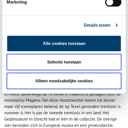
Marketing
Details tonen
Gouden tremissis – kruiszijde. Tremissis van Maastricht, kruiszijde. Van de
Alle cookies toestaan
monetarius Magano waren tot dusver slechts 5 exemplaren bekend. Deze munt
vertoont een spellingsvariant ten opzichte van de andere, namelijk MAGNONE
MO: de tweede A ontbreekt.
Selectie toestaan
Gouden tremissis
Nog zeldzamer is de zogeheten gouden tremissis, die
Alleen noodzakelijke cookies
waarschijnlijk via handelscontacten op Texel is terechtgekomen.
Dit Frankische muntje is niet groter dan een dubbeltje (Ø 13 mm)
en werd halverwege de 7e eeuw in Maastricht geslagen door de
monetarius Magano. Van deze muntmeester waren tot dusver
maar vijf exemplaren bekend, de op Texel gevonden tremissis is
nummer 6. Het is pas de tweede tremissis in ons land. Het
Geldmuseum in Utrecht had er één in de collectie. De overige
vier bevinden zich in Europese musea en een privécollectie.