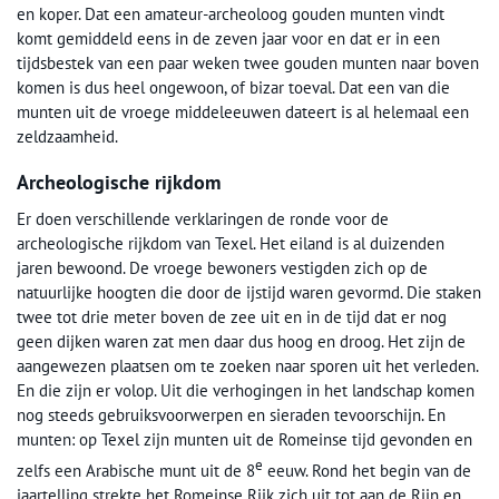
en koper. Dat een amateur-archeoloog gouden munten vindt
komt gemiddeld eens in de zeven jaar voor en dat er in een
tijdsbestek van een paar weken twee gouden munten naar boven
komen is dus heel ongewoon, of bizar toeval. Dat een van die
munten uit de vroege middeleeuwen dateert is al helemaal een
zeldzaamheid.
Archeologische rijkdom
Er doen verschillende verklaringen de ronde voor de
archeologische rijkdom van Texel. Het eiland is al duizenden
jaren bewoond. De vroege bewoners vestigden zich op de
natuurlijke hoogten die door de ijstijd waren gevormd. Die staken
twee tot drie meter boven de zee uit en in de tijd dat er nog
geen dijken waren zat men daar dus hoog en droog. Het zijn de
aangewezen plaatsen om te zoeken naar sporen uit het verleden.
En die zijn er volop. Uit die verhogingen in het landschap komen
nog steeds gebruiksvoorwerpen en sieraden tevoorschijn. En
munten: op Texel zijn munten uit de Romeinse tijd gevonden en
e
zelfs een Arabische munt uit de 8
eeuw. Rond het begin van de
jaartelling strekte het Romeinse Rijk zich uit tot aan de Rijn en