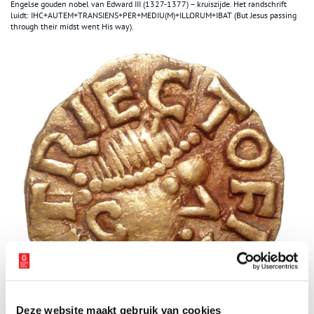
Engelse gouden nobel van Edward III (1327-1377) – kruiszijde. Het randschrift
luidt: IHC+AUTEM+TRANSIENS+PER+MEDIU(M)+ILLORUM+IBAT (But Jesus passing
through their midst went His way).
Deze website maakt gebruik van cookies