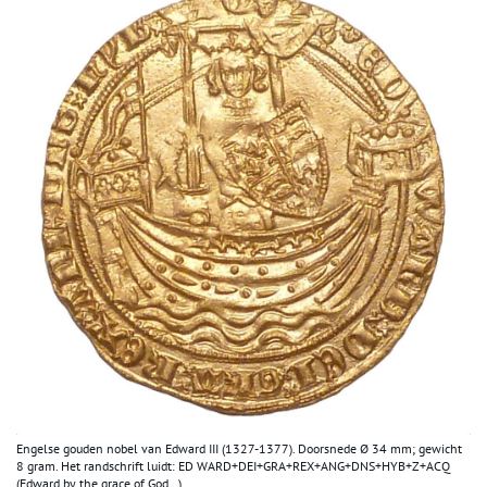
Engelse gouden nobel van Edward III (1327-1377). Doorsnede Ø 34 mm; gewicht
8 gram. Het randschrift luidt: ED WARD+DEI+GRA+REX+ANG+DNS+HYB+Z+ACQ
(Edward by the grace of God…).