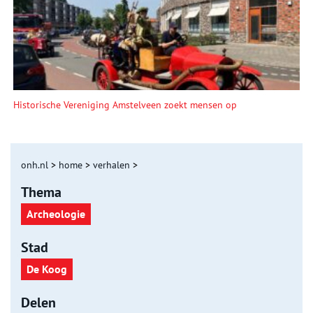
Historische Vereniging Amstelveen zoekt mensen op
onh.nl
>
home
>
verhalen
>
Thema
Archeologie
Stad
De Koog
Delen