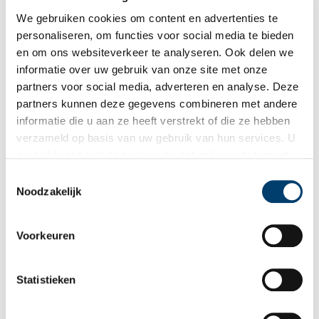
We gebruiken cookies om content en advertenties te
Gouden tremissis. Tremissis van Maastricht, wat blijkt uit het voorzijde-omschrift
personaliseren, om functies voor social media te bieden
TRIECTO FIT. Van de monetarius Magano waren tot dusver slechts 5 exemplaren
en om ons websiteverkeer te analyseren. Ook delen we
bekend. Deze munt vertoont een spellingsvariant ten opzichte van de andere,
namelijk MAGNONE MO: de tweede A ontbreekt.
informatie over uw gebruik van onze site met onze
partners voor social media, adverteren en analyse. Deze
partners kunnen deze gegevens combineren met andere
informatie die u aan ze heeft verstrekt of die ze hebben
verzameld op basis van uw gebruik van hun services. U
gaat akkoord met de cookies en het
privacystatement
als u onze website blijft gebruiken.
Toestemmingsselectie
Noodzakelijk
Voorkeuren
Statistieken