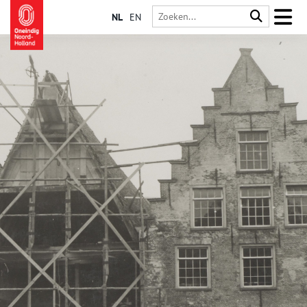
NL
EN