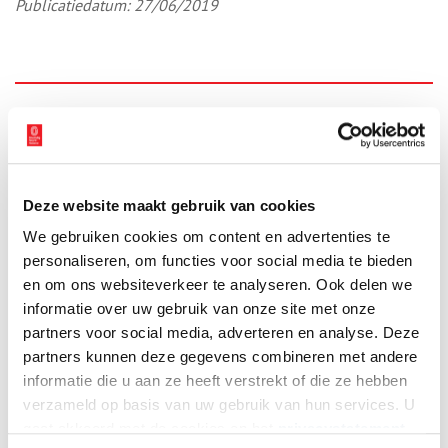
Publicatiedatum: 27/06/2019
Ontvang de nieuwsbrief
Wilt u op de hoogte blijven van de mooiste verhalen en het
laatste erfgoednieuws? Schrijf u dan nu in voor onze
wekelijkse nieuwsbrief!
Deze website maakt gebruik van cookies
We gebruiken cookies om content en advertenties te
personaliseren, om functies voor social media te bieden
en om ons websiteverkeer te analyseren. Ook delen we
Bij inschrijving gaat u akkoord met ons
privacybeleid
.
informatie over uw gebruik van onze site met onze
partners voor social media, adverteren en analyse. Deze
partners kunnen deze gegevens combineren met andere
Aanvullingen
informatie die u aan ze heeft verstrekt of die ze hebben
verzameld op basis van uw gebruik van hun services. U
Vul deze informatie aan of geef een reactie.
gaat akkoord met de cookies en het
privacystatement