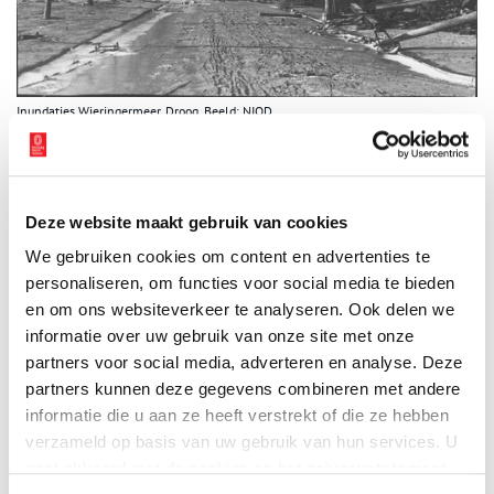
Inundaties Wieringermeer. Droog. Beeld: NIOD
Troosteloos
… een kille wind waait om Johanna’s oren. Ze rilt en kijkt naar het
troosteloze landschap om haar heen. Dit is er dus over van haar
Deze website maakt gebruik van cookies
huis, van heel de Wieringermeer. Is het echt alweer negen
We gebruiken cookies om content en advertenties te
maanden geleden dat zij hier zo onverwacht is gevlucht? Hoe
personaliseren, om functies voor social media te bieden
kan dit ooit weer een bewoonde plek worden? Ze loopt naar de
achtertuin. Opeens ziet ze iets roods liggen. Ze raapt het op. Het
en om ons websiteverkeer te analyseren. Ook delen we
is de knuffel van Gerard …
informatie over uw gebruik van onze site met onze
partners voor social media, adverteren en analyse. Deze
Auteur
: Merel Schouten.
partners kunnen deze gegevens combineren met andere
informatie die u aan ze heeft verstrekt of die ze hebben
De jury van de wedstrijd ‘Noord-Holland schrijft geschiedenis’ gaf
verzameld op basis van uw gebruik van hun services. U
in april 2010 aan dit verhaal een eervolle vermelding. Merel
gaat akkoord met de cookies en het
privacystatement
Schouten was met haar 11 jaar de jongste van de bijna