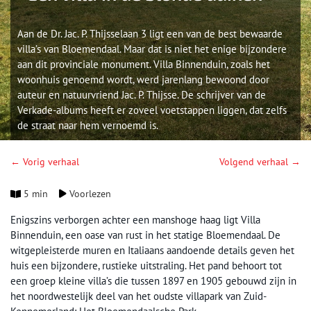
Aan de Dr. Jac. P. Thijsselaan 3 ligt een van de best bewaarde
villa’s van Bloemendaal. Maar dat is niet het enige bijzondere
aan dit provinciale monument. Villa Binnenduin, zoals het
woonhuis genoemd wordt, werd jarenlang bewoond door
auteur en natuurvriend Jac. P. Thijsse. De schrijver van de
Verkade-albums heeft er zoveel voetstappen liggen, dat zelfs
de straat naar hem vernoemd is.
← Vorig verhaal
Volgend verhaal →
5 min
Voorlezen
Enigszins verborgen achter een manshoge haag ligt Villa
Binnenduin, een oase van rust in het statige Bloemendaal. De
witgepleisterde muren en Italiaans aandoende details geven het
huis een bijzondere, rustieke uitstraling. Het pand behoort tot
een groep kleine villa’s die tussen 1897 en 1905 gebouwd zijn in
het noordwestelijk deel van het oudste villapark van Zuid-