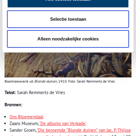
Selectie toestaan
Alleen noodzakelijke cookies
Boomleeuwerik uit
Blonde duinen
, 1910. Foto: Sarah Remmerts de Vries.
Tekst:
Sarah Remmerts de Vries
Bronnen:
Ons Bloemendaal
.
Zaans Museum,
‘De albums van Verkade’
.
Sander Groen,
‘Die beroemde “Blonde duinen” van Jac. P. Thijsse