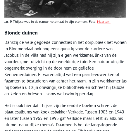
Jac. P. Thijsse was in de natuur helemaal in zijn element. Foto:
Maarten!
Blonde duinen
Dankzij de vele gegoede connecties in het dorp, bleek het wonen
in Bloemendaal ook nog eens gunstig voor de carrière van
Jacobus. In de villa had hij zijn eigen werkkamer, links van de
voordeur, met uitzicht op de weelderige tuin. Een natuurtuin, die
ongemerkt overging in de door hem zo geliefde
Kennemerduinen. Er waren altijd wel een paar leeuweriken of
fazanten te bestuderen van achter het raam. In zijn werkkamer las
hij boeken uit zijn omvangrijke bibliotheek en schreef hij talloze
artikelen en brieven – soms wel twintig per dag.
Het is ook hier dat Thijsse zijn bekendste boeken schreef: de
plaatjesalbums van koekjesbakker Verkade. Tussen 1903 en 1940
en later tussen 1965 en 1995 gaf Verkade maar liefst 35 albums
uit met natuurlijke thema’s. Daarmee is het de langstlopende