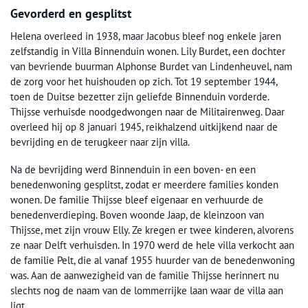
Gevorderd en gesplitst
Helena overleed in 1938, maar Jacobus bleef nog enkele jaren
zelfstandig in Villa Binnenduin wonen. Lily Burdet, een dochter
van bevriende buurman Alphonse Burdet van Lindenheuvel, nam
de zorg voor het huishouden op zich. Tot 19 september 1944,
toen de Duitse bezetter zijn geliefde Binnenduin vorderde.
Thijsse verhuisde noodgedwongen naar de Militairenweg. Daar
overleed hij op 8 januari 1945, reikhalzend uitkijkend naar de
bevrijding en de terugkeer naar zijn villa.
Na de bevrijding werd Binnenduin in een boven- en een
benedenwoning gesplitst, zodat er meerdere families konden
wonen. De familie Thijsse bleef eigenaar en verhuurde de
benedenverdieping. Boven woonde Jaap, de kleinzoon van
Thijsse, met zijn vrouw Elly. Ze kregen er twee kinderen, alvorens
ze naar Delft verhuisden. In 1970 werd de hele villa verkocht aan
de familie Pelt, die al vanaf 1955 huurder van de benedenwoning
was. Aan de aanwezigheid van de familie Thijsse herinnert nu
slechts nog de naam van de lommerrijke laan waar de villa aan
ligt.