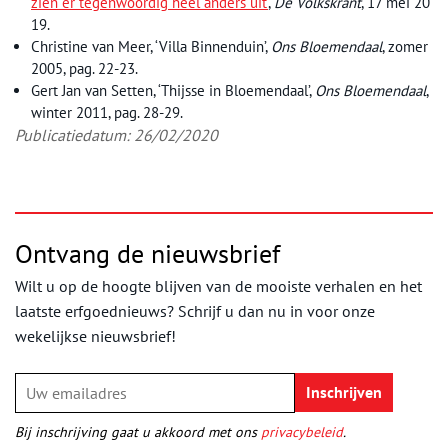
zien er tegenwoordig heel anders uit’
,
De Volkskrant
, 17 mei 20
19.
Christine van Meer, ‘Villa Binnenduin’,
Ons Bloemendaal
, zomer
2005, pag. 22-23.
Gert Jan van Setten, ‘Thijsse in Bloemendaal’,
Ons Bloemendaal
,
winter 2011, pag. 28-29.
Publicatiedatum: 26/02/2020
Ontvang de nieuwsbrief
Wilt u op de hoogte blijven van de mooiste verhalen en het
laatste erfgoednieuws? Schrijf u dan nu in voor onze
wekelijkse nieuwsbrief!
Bij inschrijving gaat u akkoord met ons
privacybeleid
.