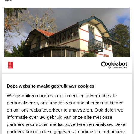
Deze website maakt gebruik van cookies
We gebruiken cookies om content en advertenties te
personaliseren, om functies voor social media te bieden
Villa Binnenduin anno nu. Collectie familie Meijer.
en om ons websiteverkeer te analyseren. Ook delen we
Provinciaal monumentenschildje
informatie over uw gebruik van onze site met onze
partners voor social media, adverteren en analyse. Deze
Op Binnenduin moet het goed toeven zijn geweest, want het
partners kunnen deze gegevens combineren met andere
duurde maar liefst dertig jaar voordat de villa weer van eigenaar