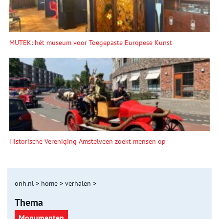
MUTEK: hét museum voor Toegepaste Europese Kunst
Historische Vereniging Amstelveen zoekt mensen op
onh.nl
>
home
>
verhalen
>
Thema
Monumenten