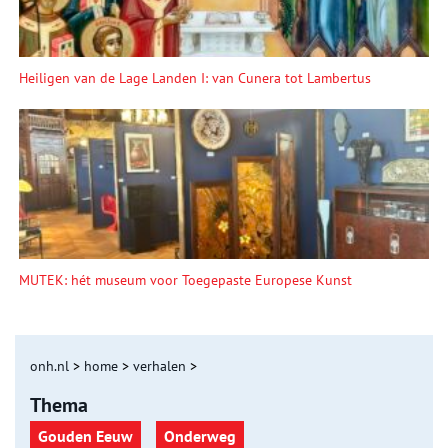
Heiligen van de Lage Landen I: van Cunera tot Lambertus
MUTEK: hét museum voor Toegepaste Europese Kunst
onh.nl
>
home
>
verhalen
>
Thema
Gouden Eeuw
Onderweg