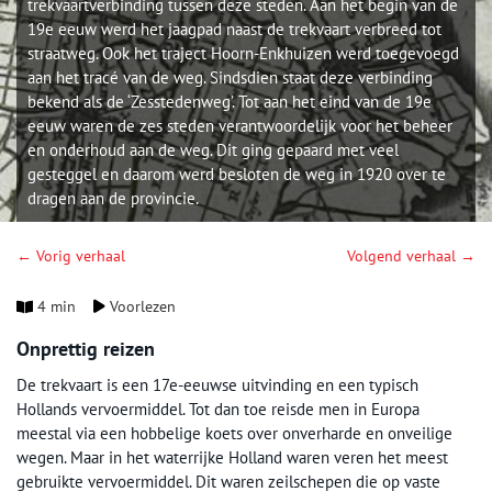
trekvaartverbinding tussen deze steden. Aan het begin van de
19e eeuw werd het jaagpad naast de trekvaart verbreed tot
straatweg. Ook het traject Hoorn-Enkhuizen werd toegevoegd
aan het tracé van de weg. Sindsdien staat deze verbinding
bekend als de ‘Zesstedenweg’. Tot aan het eind van de 19e
eeuw waren de zes steden verantwoordelijk voor het beheer
en onderhoud aan de weg. Dit ging gepaard met veel
gesteggel en daarom werd besloten de weg in 1920 over te
dragen aan de provincie.
← Vorig verhaal
Volgend verhaal →
4 min
Voorlezen
Onprettig reizen
De trekvaart is een 17e-eeuwse uitvinding en een typisch
Hollands vervoermiddel. Tot dan toe reisde men in Europa
meestal via een hobbelige koets over onverharde en onveilige
wegen. Maar in het waterrijke Holland waren veren het meest
gebruikte vervoermiddel. Dit waren zeilschepen die op vaste