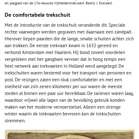
en jaagpad van de 17e-eeuwse Vijfstedentrekvaart. Beeld: J. Dullaart.
De comfortabele trekschuit
Met de introductie van de trekschuit veranderde dit. Speciale
rechte vaarwegen werden gegraven met daarnaast een zandpad.
Hierover liepen paarden die de lange, smalle schuiten achter zich
aan trokken. De eerste trekvaart kwam in 1632 gereed en
verbond Amsterdam met Haarlem. Hij bood zoveel voordelen
vergeleken met het gangbare vervoer dat in hoog tempo een
heel netwerk aan trekvaarten in Holland werd aangelegd. De
trekschuiten waren bestemd voor het transport van personen en
post. De reizigers zaten een stuk comfortabeler en met een
snelheid van zo’n zeven kilometer per uur waren de meeste
steden al binnen een paar uur bereikbaar. De tarieven waren laag,
waardoor vrijwel alle lagen van de bevolking gebruik konden
maken van het moderne vervoerstelsel. Alleen een strenge
winter waarin de trekvaarten bevroren kon de trekschuiten
stremmen.