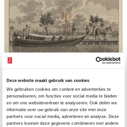
Trekschuit. Prent van een Hollandse trekschuit. Beeld: Maritiem Digitaal.
Deze website maakt gebruik van cookies
Voortvarend te werk
We gebruiken cookies om content en advertenties te
In het vroege voorjaar van 1660 begonnen de steden met het
personaliseren, om functies voor social media te bieden
graven van het traject binnen hun territorium. Wat opvalt is de
en om ons websiteverkeer te analyseren. Ook delen we
enorme snelheid waarmee men het totale traject van zo’n 55
informatie over uw gebruik van onze site met onze
kilometer lengte binnen ruim een jaar had aangelegd. Weliswaar
partners voor social media, adverteren en analyse. Deze
liep een deel van de trekvaart over bestaande
partners kunnen deze gegevens combineren met andere
waterverbindingen; toch had men enkele tientallen kilometers