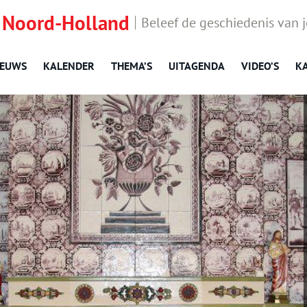
 Noord-Holland
Beleef de geschiedenis van 
IEUWS
KALENDER
THEMA’S
UITAGENDA
VIDEO’S
K