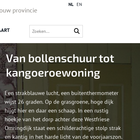
NL
EN
jouw provincie
AART
Van bollenschuur tot
kangoeroewoning
Een strakblauwe lucht, een buitenthermometer
wijst 26 graden. Op de grasgroene, hoge dijk
hijgt hier en daar een schaap. In een rustig
hoekje van het dorp achter deze Westfriese
Omringdijk staat een schilderachtige stolp strak
en kantig in het harde licht van de voorjaarszon.