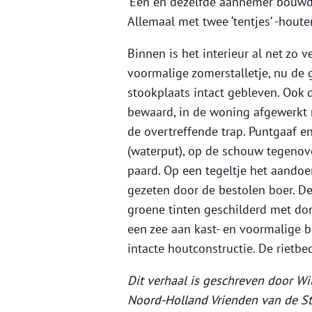
‘Een en dezelfde aannemer bouwde 
Allemaal met twee ‘tentjes’ -hout
Binnen is het interieur al net zo 
voormalige zomerstalletje, nu de g
stookplaats intact gebleven. Ook d
bewaard, in de woning afgewerkt 
de overtreffende trap. Puntgaaf en
(waterput), op de schouw tegenove
paard. Op een tegeltje het aandoen
gezeten door de bestolen boer. D
groene tinten geschilderd met don
een zee aan kast- en voormalige 
intacte houtconstructie. De rietb
Dit verhaal is geschreven door Wi
Noord-Holland Vrienden van de St