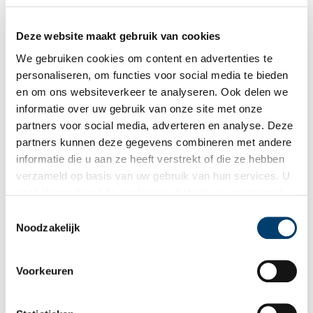
Deze website maakt gebruik van cookies
Getuigenverhoor Jacob Polak 04-10-1910. In dit verhoor vertelde Jacob Polak over
zijn vreemde ontmoeting met J.J. Beek. (Noordhollands Archief Haarlem)
We gebruiken cookies om content en advertenties te
Auteurs:
Richard Sandbrink en Jan de Bruin
personaliseren, om functies voor social media te bieden
en om ons websiteverkeer te analyseren. Ook delen we
Publicatiedatum: 24/10/2011
informatie over uw gebruik van onze site met onze
partners voor social media, adverteren en analyse. Deze
partners kunnen deze gegevens combineren met andere
informatie die u aan ze heeft verstrekt of die ze hebben
verzameld op basis van uw gebruik van hun services. U
Ontvang de nieuwsbrief
gaat akkoord met de cookies en het
privacystatement
Wilt u op de hoogte blijven van de mooiste verhalen en het
als u onze website blijft gebruiken.
Toestemmingsselectie
laatste erfgoednieuws? Schrijf u dan nu in voor onze
Noodzakelijk
wekelijkse nieuwsbrief!
Voorkeuren
Bij inschrijving gaat u akkoord met ons
privacybeleid
.