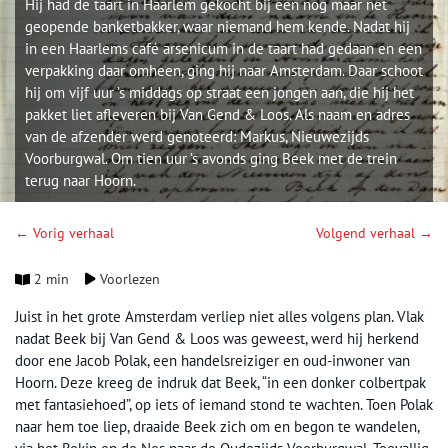
Hij had de taart in Haarlem gekocht bij een nog maar net
geopende banketbakker, waar niemand hem kende. Nadat hij
in een Haarlems café arsenicum in de taart had gedaan en een
verpakking daar omheen, ging hij naar Amsterdam. Daar schoot
hij om vijf uur ’s middags op straat een jongen aan, die hij het
pakket liet afleveren bij Van Gend & Loos. Als naam en adres
van de afzender werd genoteerd: Markus, Nieuwezijds
Voorburgwal. Om tien uur ’s avonds ging Beek met de trein
terug naar Hoorn.
← Vorig verhaal
Volgend verhaal →
2 min
Voorlezen
Juist in het grote Amsterdam verliep niet alles volgens plan. Vlak
nadat Beek bij Van Gend & Loos was geweest, werd hij herkend
door ene Jacob Polak, een handelsreiziger en oud-inwoner van
Hoorn. Deze kreeg de indruk dat Beek, “in een donker colbertpak
met fantasiehoed”, op iets of iemand stond te wachten. Toen Polak
naar hem toe liep, draaide Beek zich om en begon te wandelen,