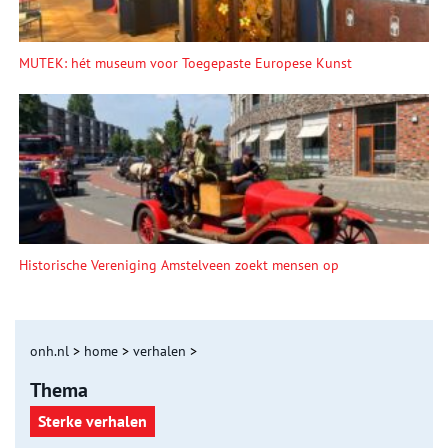
MUTEK: hét museum voor Toegepaste Europese Kunst
Historische Vereniging Amstelveen zoekt mensen op
onh.nl
>
home
>
verhalen
>
Thema
Sterke verhalen