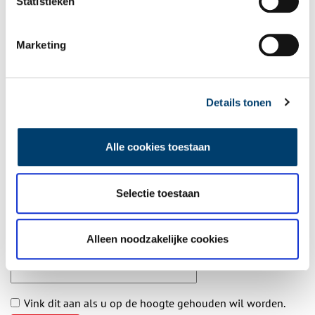
Statistieken
Aanvullingen
Marketing
Vul deze informatie aan of geef een reactie.
Details tonen
Alle cookies toestaan
Vereiste velden zijn gemarkeerd met *. Het e-mailadres wordt niet
gepubliceerd.
Selectie toestaan
Naam
*
Alleen noodzakelijke cookies
E-mail
*
Vink dit aan als u op de hoogte gehouden wil worden.