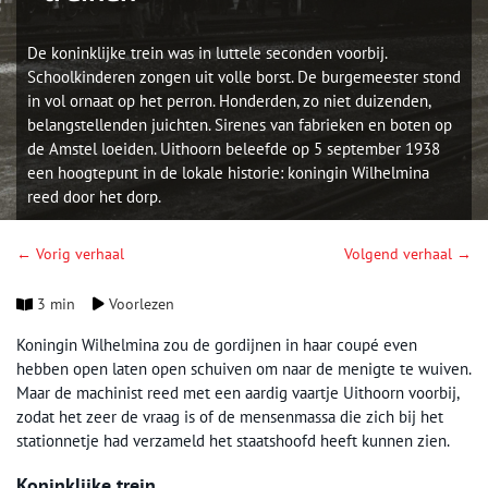
De koninklijke trein was in luttele seconden voorbij.
Schoolkinderen zongen uit volle borst. De burgemeester stond
in vol ornaat op het perron. Honderden, zo niet duizenden,
belangstellenden juichten. Sirenes van fabrieken en boten op
de Amstel loeiden. Uithoorn beleefde op 5 september 1938
een hoogtepunt in de lokale historie: koningin Wilhelmina
reed door het dorp.
← Vorig verhaal
Volgend verhaal →
3 min
Voorlezen
Koningin Wilhelmina zou de gordijnen in haar coupé even
hebben open laten open schuiven om naar de menigte te wuiven.
Maar de machinist reed met een aardig vaartje Uithoorn voorbij,
zodat het zeer de vraag is of de mensenmassa die zich bij het
stationnetje had verzameld het staatshoofd heeft kunnen zien.
Koninklijke trein