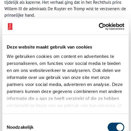
tijdelijk als kazerne. Het verhaal ging dat in het Rechthuis prins
Willem III de admiraals De Ruyter en Tromp wist te verzoenen: de
prinselijke hand.
Dat De Ruyter in Uithoorn is geweest, is een feit. Maar de
verzoening met admiraal Tromp heeft zich hier niet afgespeeld.
Dat mocht natuurlijk de pret van het openluchtspel niet drukken.
Deze website maakt gebruik van cookies
We gebruiken cookies om content en advertenties te
personaliseren, om functies voor social media te bieden
en om ons websiteverkeer te analyseren. Ook delen we
informatie over uw gebruik van onze site met onze
partners voor social media, adverteren en analyse. Deze
partners kunnen deze gegevens combineren met andere
informatie die u aan ze heeft verstrekt of die ze hebben
verzameld op basis van uw gebruik van hun services. U
gaat akkoord met de cookies en het
privacystatement
als u onze website blijft gebruiken.
Toestemmingsselectie
Noodzakelijk