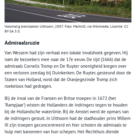
Voormalig treinstation Uithoorn, 2007. Foto: MartinD, via Wikimedia. Licentie: CC
BY-SA 3.0.
Admiraalsruzie
Van Wessem had zijn verhaal een lokale invalshoek gegeven. Hij
nam de bezoekers mee naar de 17e eeuw. De tijd (1666) dat de
admiraals Cornelis Tromp en De Ruyter onenigheid kregen over
een verloren zeeslag bij Duinkerken. De Ruyter, gesteund door de
Staten van Holland, vond dat de Oranjegezinde Tromp zich
roekeloos had gedragen.
Bij de inval van de Fransen en Britse troepen in 1672 (het
‘Rampjaar’) wisten de Hollanders de indringers tegen te houden
bij de Hollandsche waterlinie. Bij de Amstel werd de opmars van
de indringers gestuit. In Uithoorn had de stadhouder prins Willem
III zijn troepen geconcentreerd en hier schoten de admiraals te
hulp met kanonnen van hun schepen. Het Rechthuis diende