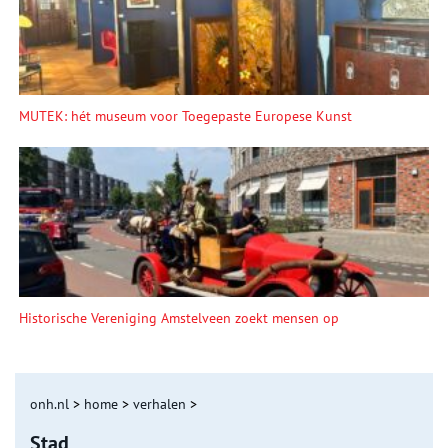
MUTEK: hét museum voor Toegepaste Europese Kunst
Historische Vereniging Amstelveen zoekt mensen op
onh.nl
>
home
>
verhalen
>
Stad