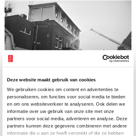
Deze website maakt gebruik van cookies
Brandende televisiestudio Vitus te Bussum, 22 maart 1971. Fotograaf Onbekend /
We gebruiken cookies om content en advertenties te
Anefo,
Nationaal Archief
.
personaliseren, om functies voor social media te bieden
en om ons websiteverkeer te analyseren. Ook delen we
Auteur
: Kirsten Kouwenhoven
informatie over uw gebruik van onze site met onze
Bronnen
partners voor social media, adverteren en analyse. Deze
partners kunnen deze gegevens combineren met andere
Bert van der Veer, 60 jaar televisie in Nederland (Baarn 2011).
informatie die u aan ze heeft verstrekt of die ze hebben
De brand van Vitus, http://www.avwiki.nl/index.php/De_brand_v