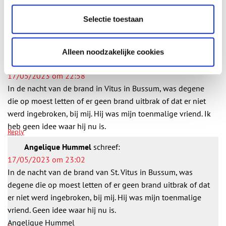
Aanvullingen
Selectie toestaan
Vul deze informatie aan of geef een reactie.
3 reacties
Alleen noodzakelijke cookies
A
schreef:
17/05/2023 om 22:58
In de nacht van de brand in Vitus in Bussum, was degene
die op moest letten of er geen brand uitbrak of dat er niet
werd ingebroken, bij mij. Hij was mijn toenmalige vriend. Ik
heb geen idee waar hij nu is.
Reply
Angelique Hummel
schreef:
17/05/2023 om 23:02
In de nacht van de brand van St. Vitus in Bussum, was
degene die op moest letten of er geen brand uitbrak of dat
er niet werd ingebroken, bij mij. Hij was mijn toenmalige
vriend. Geen idee waar hij nu is.
Angelique Hummel