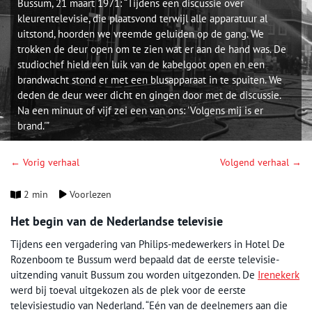
Bussum, 21 maart 1971: “Tijdens een discussie over
kleurentelevisie, die plaatsvond terwijl alle apparatuur al
uitstond, hoorden we vreemde geluiden op de gang. We
trokken de deur open om te zien wat er aan de hand was. De
studiochef hield een luik van de kabelgoot open en een
brandwacht stond er met een blusapparaat in te spuiten. We
deden de deur weer dicht en gingen door met de discussie.
Na een minuut of vijf zei een van ons: 'Volgens mij is er
brand.'”
← Vorig verhaal
Volgend verhaal →
2 min
Voorlezen
Het begin van de Nederlandse televisie
Tijdens een vergadering van Philips-medewerkers in Hotel De
Rozenboom te Bussum werd bepaald dat de eerste televisie-
uitzending vanuit Bussum zou worden uitgezonden. De
Irenekerk
werd bij toeval uitgekozen als de plek voor de eerste
televisiestudio van Nederland. “Eén van de deelnemers aan die