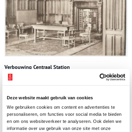
Verbouwing Centraal Station
Door de jaren heen is er veel aan het station verbouwd of
bijgebouwd. Sinds 1997 wordt er gewerkt aan een grote
renovatie van Amsterdam Centraal. De voorzijde wordt grondig
aangepakt en er komt een nieuwe metrolijn tot stand, de
Deze website maakt gebruik van cookies
Noord/Zuidlijn
, die onder het station doorloopt. En wie weet is
We gebruiken cookies om content en advertenties te
het in de toekomst vaker mogelijk om achter het gouden hek te
personaliseren, om functies voor social media te bieden
kijken, naar de mooiste wachtkamer van het station.
en om ons websiteverkeer te analyseren. Ook delen we
Auteur
: Aby Grupstra.
informatie over uw gebruik van onze site met onze