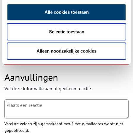
Ontvang de nieuwsbrief
Wilt u op de hoogte blijven van de mooiste verhalen en het
Alle cookies toestaan
laatste erfgoednieuws? Schrijf u dan nu in voor onze
wekelijkse nieuwsbrief!
Selectie toestaan
Alleen noodzakelijke cookies
Bij inschrijving gaat u akkoord met ons
privacybeleid
.
Aanvullingen
Vul deze informatie aan of geef een reactie.
Vereiste velden zijn gemarkeerd met *. Het e-mailadres wordt niet
gepubliceerd.