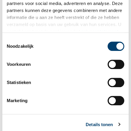
partners voor social media, adverteren en analyse. Deze
partners kunnen deze gegevens combineren met andere
informatie die u aan ze heeft verstrekt of die ze hebben
verzameld op basis van uw gebruik van hun services. U
gaat akkoord met de cookies en het
privacystatement
als u onze website blijft gebruiken.
Toestemmingsselectie
Noodzakelijk
Voorkeuren
Statistieken
Publicatiedatum: 04/05/2011
Marketing
Details tonen