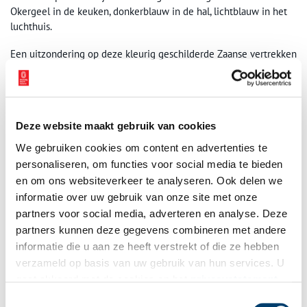
Okergeel in de keuken, donkerblauw in de hal, lichtblauw in het
luchthuis.
Een uitzondering op deze kleurig geschilderde Zaanse vertrekken
vormt de Tuinkamer met de. behangselschilderingen. Alle wanden
van deze leverroze kamer aan de voorzijde van het huis zijn
bekleed met geschilderde fantasielandschappen. De bewoners
konden zich in deze kamer in een ideaal landschap wanen. De
Deze website maakt gebruik van cookies
schilderingen zijn van de hand van Willem Uppink uit Amsterdam.
Deze behangselschilder was een veelgevraagde schilder, die
We gebruiken cookies om content en advertenties te
menig (grachten-)pand met zijn schilderingen opsierde. In de loop
personaliseren, om functies voor social media te bieden
van de negentiende eeuw raakte hij in de vergetelheid, tot een
en om ons websiteverkeer te analyseren. Ook delen we
recent onderzoek zijn werk aan het licht bracht. Aan de dijk is
informatie over uw gebruik van onze site met onze
nog een andere ensemble van zijn hand bewaard gebleven, die
partners voor social media, adverteren en analyse. Deze
niet door bezoekers te bezichtigen is.
partners kunnen deze gegevens combineren met andere
informatie die u aan ze heeft verstrekt of die ze hebben
verzameld op basis van uw gebruik van hun services. U
gaat akkoord met de cookies en het
privacystatement
als u onze website blijft gebruiken.
Toestemmingsselectie