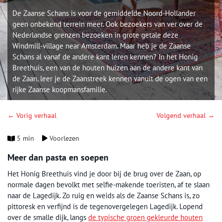
De Zaanse Schans is voor de gemiddelde Noord-Hollander
geen onbekend terrein meer. Ook bezoekers van ver over de
Nederlandse grenzen bezoeken in grote getale deze
Windmill-village near Amsterdam. Maar heb je de Zaanse
Schans al vanaf de andere kant leren kennen? In het Honig
Breethuis, een van de houten huizen aan de andere kant van
de Zaan, leer je de Zaanstreek kennen vanuit de ogen van een
rijke Zaanse koopmansfamilie.
← Vorig verhaal
Volgend verhaal →
5 min
Voorlezen
Meer dan pasta en soepen
Het Honig Breethuis vind je door bij de brug over de Zaan, op
normale dagen bevolkt met selfie-makende toeristen, af te slaan
naar de Lagedijk. Zo ruig en weids als de Zaanse Schans is, zo
pittoresk en verfijnd is de tegenovergelegen Lagedijk. Lopend
over de smalle dijk, langs
de typische groen gekleurde houten