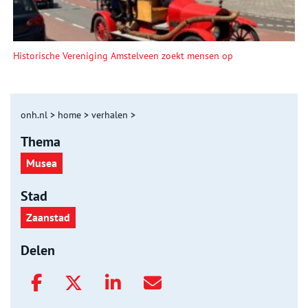
Historische Vereniging Amstelveen zoekt mensen op
onh.nl
>
home
>
verhalen
>
Thema
Musea
Stad
Zaanstad
Delen