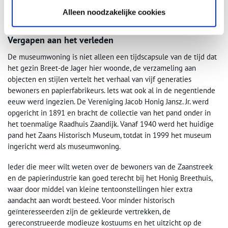
Alleen noodzakelijke cookies
De Tuinkamer met behangselschilderingen van Willem Uppink. Foto: Honig
Breethuis.
Vergapen aan het verleden
De museumwoning is niet alleen een tijdscapsule van de tijd dat
het gezin Breet-de Jager hier woonde, de verzameling aan
objecten en stijlen vertelt het verhaal van vijf generaties
bewoners en papierfabrikeurs. Iets wat ook al in de negentiende
eeuw werd ingezien. De Vereniging Jacob Honig Jansz. Jr. werd
opgericht in 1891 en bracht de collectie van het pand onder in
het toenmalige Raadhuis Zaandijk. Vanaf 1940 werd het huidige
pand het Zaans Historisch Museum, totdat in 1999 het museum
ingericht werd als museumwoning.
Ieder die meer wilt weten over de bewoners van de Zaanstreek
en de papierindustrie kan goed terecht bij het Honig Breethuis,
waar door middel van kleine tentoonstellingen hier extra
aandacht aan wordt besteed. Voor minder historisch
geïnteresseerden zijn de gekleurde vertrekken, de
gereconstrueerde modieuze kostuums en het uitzicht op de