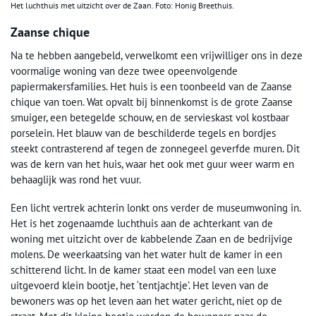
Het luchthuis met uitzicht over de Zaan. Foto: Honig Breethuis.
Zaanse chique
Na te hebben aangebeld, verwelkomt een vrijwilliger ons in deze
voormalige woning van deze twee opeenvolgende
papiermakersfamilies. Het huis is een toonbeeld van de Zaanse
chique van toen. Wat opvalt bij binnenkomst is de grote Zaanse
smuiger, een betegelde schouw, en de servieskast vol kostbaar
porselein. Het blauw van de beschilderde tegels en bordjes
steekt contrasterend af tegen de zonnegeel geverfde muren. Dit
was de kern van het huis, waar het ook met guur weer warm en
behaaglijk was rond het vuur.
Een licht vertrek achterin lonkt ons verder de museumwoning in.
Het is het zogenaamde luchthuis aan de achterkant van de
woning met uitzicht over de kabbelende Zaan en de bedrijvige
molens. De weerkaatsing van het water hult de kamer in een
schitterend licht. In de kamer staat een model van een luxe
uitgevoerd klein bootje, het ‘tentjachtje’. Het leven van de
bewoners was op het leven aan het water gericht, niet op de