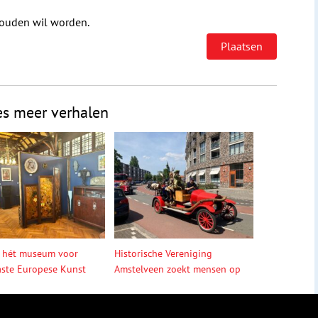
houden wil worden.
es meer verhalen
 hét museum voor
Historische Vereniging
ste Europese Kunst
Amstelveen zoekt mensen op