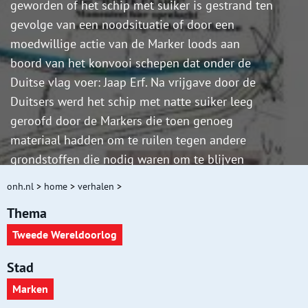
geworden of het schip met suiker is gestrand ten
gevolge van een noodsituatie of door een
moedwillige actie van de Marker loods aan
boord van het konvooi schepen dat onder de
Duitse vlag voer: Jaap Erf. Na vrijgave door de
Duitsers werd het schip met natte suiker leeg
geroofd door de Markers die toen genoeg
materiaal hadden om te ruilen tegen andere
grondstoffen die nodig waren om te blijven
leven en te kunnen eten.
onh.nl
>
home
>
verhalen
>
Thema
Tweede Wereldoorlog
Stad
Marken