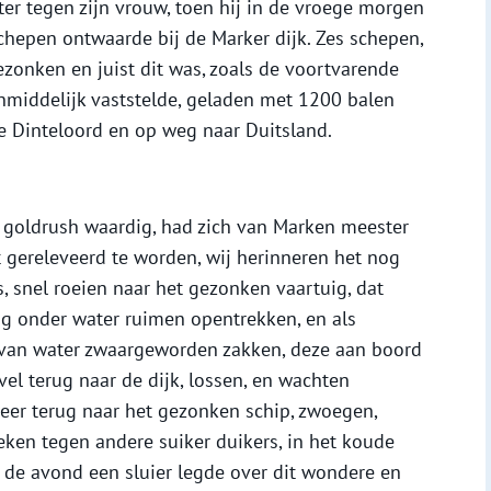
er tegen zijn vrouw, toen hij in de vroege morgen
schepen ontwaarde bij de Marker dijk. Zes schepen,
ezonken en juist dit was, zoals de voortvarende
nmiddelijk vaststelde, geladen met 1200 balen
te Dinteloord en op weg naar Duitsland.
e goldrush waardig, had zich van Marken meester
 gereleveerd te worden, wij herinneren het nog
ks, snel roeien naar het gezonken vaartuig, dat
g onder water ruimen opentrekken, en als
 van water zwaargeworden zakken, deze aan boord
ivel terug naar de dijk, lossen, en wachten
weer terug naar het gezonken schip, zwoegen,
oeken tegen andere suiker duikers, in het koude
t de avond een sluier legde over dit wondere en