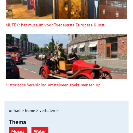
MUTEK: hét museum voor Toegepaste Europese Kunst
Historische Vereniging Amstelveen zoekt mensen op
onh.nl
>
home
>
verhalen
>
Thema
Musea
Water