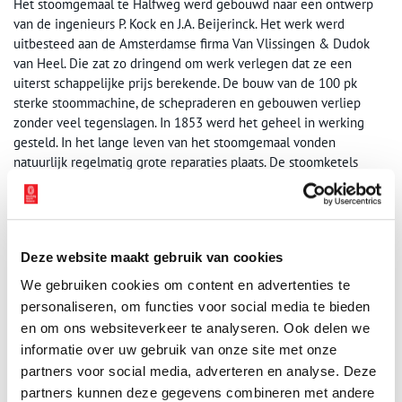
Het stoomgemaal te Halfweg werd gebouwd naar een ontwerp
van de ingenieurs P. Kock en J.A. Beijerinck. Het werk werd
uitbesteed aan de Amsterdamse firma Van Vlissingen & Dudok
van Heel. Die zat zo dringend om werk verlegen dat ze een
uiterst schappelijke prijs berekende. De bouw van de 100 pk
sterke stoommachine, de schepraderen en gebouwen verliep
zonder veel tegenslagen. In 1853 werd het geheel in werking
gesteld. In het lange leven van het stoomgemaal vonden
natuurlijk regelmatig grote reparaties plaats. De stoomketels
moesten gemiddeld eens in de veertig jaar vervangen worden en
in 1923 kwam er een nieuwe stoommachine van Stork in
Hengelo.
Deze website maakt gebruik van cookies
We gebruiken cookies om content en advertenties te
personaliseren, om functies voor social media te bieden
en om ons websiteverkeer te analyseren. Ook delen we
informatie over uw gebruik van onze site met onze
partners voor social media, adverteren en analyse. Deze
partners kunnen deze gegevens combineren met andere