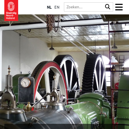
NL
EN