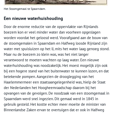
Het Stoomgemaal te Spaarndam.
Een nieuwe waterhuishouding
Door de enorme reductie van de oppervlakte van Rijnlands
boezem kon er veel minder water dan voorheen opgeslagen
worden voordat het geloosd werd. Voorafgaand aan de bouw van
de stoomgemalen in Spaarndam en Halfweg loosde Rijnland zijn
water met spuisluizen op het IJ, mits het water laag genoeg stond.
Maar nu de boezem zo klein was, was het niet langer
verantwoord te moeten wachten op laag water. Een nieuwe
waterhuishouding was noodzakelijk. Het moest mogelijk zijn ook
bij een hogere stand van het buitenwater te kunnen lozen, en dat
betekende pompen. Aangezien de drooglegging van het
Haarlemmermeer een staatsaangelegenheid was, hielp de Staat
der Nederlanden het Hoogheemraadschap daarom bij het
opvangen van de gevolgen. De noodzaak van een stoomgemaal in
Spaarndam werd snel ingezien. Dit gemaal werd in 1845 in
gebruik gesteld. Het kostte echter meer moeite de minister van
Binnenlandse Zaken ervan te overtuigen dat er ook in Halfweg