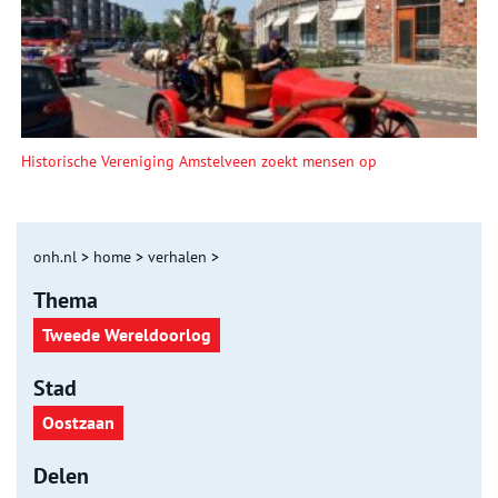
Historische Vereniging Amstelveen zoekt mensen op
onh.nl
>
home
>
verhalen
>
Thema
Tweede Wereldoorlog
Stad
Oostzaan
Delen