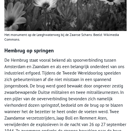
Het monument op de Leeghwaterweg bij de Zaanse Schans. Beeld: Wikimedia
Commons.
Hembrug op springen
De Hembrug staat vooral bekend als spoorverbinding tussen
Amsterdam en Zaandam en als een belangrijk onderdeel van ons
industrieel erfgoed. Tijdens de Tweede Wereldoorlog speelden
zich gebeurtenissen af die niet misstaan in een spannend
jongensboek. De brug werd goed bewaakt door ongeveer zestig
zwaarbewapende Duitse militairen en twee mitrailleurnesten. In
een pijler van de oeververbinding bevonden zich namelijk
vierhonderd dozen springstof, bedoeld om de brug op te blazen
wanneer het de bezetter te heet onder de voeten werd. Twee
Zaandamse verzetsstrijders, Jaap Boll en Remmert Aten,
verwijderden de explosieven in de nacht van 26 op 27 september
1944. Ze zwommen ondanks de strenge bewaking naar de brug