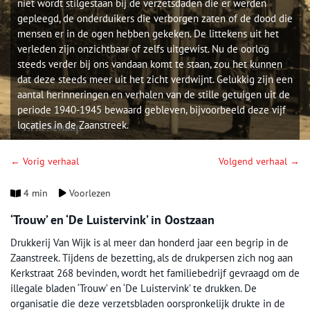
niet wordt stilgestaan bij de verzetsdaden die er werden
gepleegd, de onderduikers die verborgen zaten of de dood die
mensen er in de ogen hebben gekeken. De littekens uit het
verleden zijn onzichtbaar of zelfs uitgewist. Nu de oorlog
steeds verder bij ons vandaan komt te staan, zou het kunnen
dat deze steeds meer uit het zicht verdwijnt. Gelukkig zijn een
aantal herinneringen en verhalen van de stille getuigen uit de
periode 1940-1945 bewaard gebleven, bijvoorbeeld deze vijf
locaties in de Zaanstreek.
← Vorig verhaal
Volgend verhaal →
4 min
Voorlezen
‘Trouw’ en ‘De Luistervink’ in Oostzaan
Drukkerij Van Wijk is al meer dan honderd jaar een begrip in de
Zaanstreek. Tijdens de bezetting, als de drukpersen zich nog aan
Kerkstraat 268 bevinden, wordt het familiebedrijf gevraagd om de
illegale bladen ‘Trouw’ en ‘De Luistervink’ te drukken. De
organisatie die deze verzetsbladen oorspronkelijk drukte in de