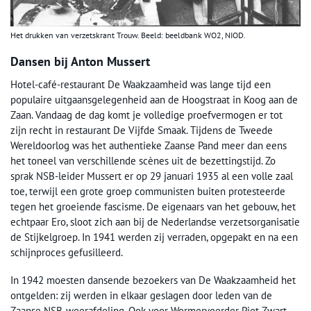
Het drukken van verzetskrant Trouw. Beeld: beeldbank WO2, NIOD.
Dansen bij Anton Mussert
Hotel-café-restaurant De Waakzaamheid was lange tijd een
populaire uitgaansgelegenheid aan de Hoogstraat in Koog aan de
Zaan. Vandaag de dag komt je volledige proefvermogen er tot
zijn recht in restaurant De Vijfde Smaak. Tijdens de Tweede
Wereldoorlog was het authentieke Zaanse Pand meer dan eens
het toneel van verschillende scènes uit de bezettingstijd. Zo
sprak NSB-leider Mussert er op 29 januari 1935 al een volle zaal
toe, terwijl een grote groep communisten buiten protesteerde
tegen het groeiende fascisme. De eigenaars van het gebouw, het
echtpaar Ero, sloot zich aan bij de Nederlandse verzetsorganisatie
de Stijkelgroep. In 1941 werden zij verraden, opgepakt en na een
schijnproces gefusilleerd.
In 1942 moesten dansende bezoekers van De Waakzaamheid het
ontgelden: zij werden in elkaar geslagen door leden van de
Zaanse NSB-weerafdeling. Ook voor Wormerveerder Piet Zwart