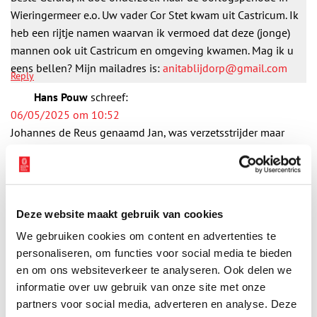
Wieringermeer e.o. Uw vader Cor Stet kwam uit Castricum. Ik
heb een rijtje namen waarvan ik vermoed dat deze (jonge)
mannen ook uit Castricum en omgeving kwamen. Mag ik u
eens bellen? Mijn mailadres is:
anitablijdorp@gmail.com
Reply
Hans Pouw
schreef:
06/05/2025 om 10:52
Johannes de Reus genaamd Jan, was verzetsstrijder maar
niet betrokken bij Rustenburg.
Hij overleed na een stengunschot tgv een herdenking op 14
mei 1945.
Hij overleed in het Ziekenhuis[onbekend Centraal
Deze website maakt gebruik van cookies
Ziekenhuis of St. Elisabethziekenhuis] in Alkmaar.
We gebruiken cookies om content en advertenties te
Hij werd begraven -met militaire eer-op het RK Kerkhof van
personaliseren, om functies voor social media te bieden
Zuidschermer[graf geruimd].
en om ons websiteverkeer te analyseren. Ook delen we
Zijn BS helm was geplaatst op zijn graf!
informatie over uw gebruik van onze site met onze
hanspouwwvh@gmail.com
Reply
partners voor social media, adverteren en analyse. Deze