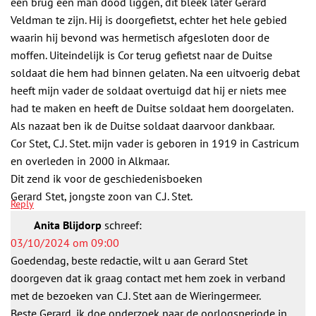
een brug een man dood liggen, dit bleek later Gerard
Veldman te zijn. Hij is doorgefietst, echter het hele gebied
waarin hij bevond was hermetisch afgesloten door de
moffen. Uiteindelijk is Cor terug gefietst naar de Duitse
soldaat die hem had binnen gelaten. Na een uitvoerig debat
heeft mijn vader de soldaat overtuigd dat hij er niets mee
had te maken en heeft de Duitse soldaat hem doorgelaten.
Als nazaat ben ik de Duitse soldaat daarvoor dankbaar.
Cor Stet, C.J. Stet. mijn vader is geboren in 1919 in Castricum
en overleden in 2000 in Alkmaar.
Dit zend ik voor de geschiedenisboeken
Gerard Stet, jongste zoon van C.J. Stet.
Reply
Anita Blijdorp
schreef:
03/10/2024 om 09:00
Goedendag, beste redactie, wilt u aan Gerard Stet
doorgeven dat ik graag contact met hem zoek in verband
met de bezoeken van C.J. Stet aan de Wieringermeer.
Beste Gerard, ik doe onderzoek naar de oorlogsperiode in