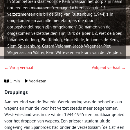
In Stompetoren staat voor de Kerk waaraan het dorp zijn naam
ontleed een monument "ter nagedachtenis aan de 13
verzetsmensen die bij de Slag van Rustenburg (1944) zijn
omgekomen en aan alle medeburgers die door
oorlogshandelingen zijn omgekomen". De namen van de
omgekomen verzetshelden zijn: Dirk de Boer DZ, Piet de Boer,
Johannes de Jong, Piet Koning, Floor Niele, Johannes de Reus,
Siem Spierenburg, Gerard Veldman, Jacob Wagenaar, Piet
Wagenaar, Jan Walter, Rein Witteveen en Frans van der Zeijden.
← Vorig verhaal
Volgend verhaal →
1 min
Voorlezen
Droppings
Aan het eind van de Tweede Wereldoorlog was de behoefte aan
wapens en munitie voor het verzet steeds meer toegenomen.
West-Friesland was in de winter 1944-1945 een bruikbaar gebied
voor het droppen van wapens. Een priester-student uit de
omgeving van Spanbroek had onder de verzetsnaam “de Cat” een