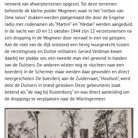
netwerk van afwerpterreinen opgezet. Tot deze terreinen
behoorde de kleine polder Wogmeer, waar in het “rietbos van
Ome Janus” stukken werden platgemaaid die door de Engelse
radio met codenamen als “Martini” en “Medan” werden aangeduid.
In de nacht van 10 en 11 oktober 1944 zijn 12 verzetsmensen na
zo’n dropping in de Wogmeer door verraad in een val gelopen.
Aan de voet van de dijk ontstond een hevig vuurgevecht tussen
de verzetsgroep en Duitse militairen. Gerard Veldman kwam
daarbij ter plekke om, een tweede man viel gewond in handen
van de Duitsers. De anderen wisten nog te vluchten naar een
boerderij in de Schermer maar werden daar gevonden en direct
neergeschoten. De boerderij aan de Zuidervaart, “Houtlust”, werd
door de Duitsers in brand gestoken. Deze gebeurtenis staat
bekend als “de slag bij Rustenburg” en was direct aanleiding om
de droppings te verplaatsen naar de Wieringermeer.