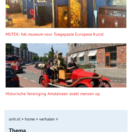
MUTEK: hét museum voor Toegepaste Europese Kunst
Historische Vereniging Amstelveen zoekt mensen op
onh.nl
>
home
>
verhalen
>
Thema