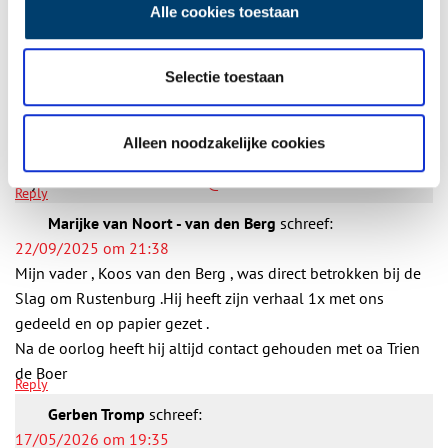
aan de voet van de dijk.
Alle cookies toestaan
Misschien wil de redactie e.e.a. aanpassen?!
Nadat ik tot de ontdekking kwam dat 4 van de betrokkenen
Selectie toestaan
bij de Slag bij Rustenburg familiebanden met mij hadden,
heb ik uitgebreid informatie gezocht (en gevonden).
Mocht iemand daar interesse in hebben, dan wil ik dit graag
Alleen noodzakelijke cookies
delen.
Mijn e-mailadres is
ETTGOO@OUTLOOK.COM
Reply
Marijke van Noort - van den Berg
schreef:
22/09/2025 om 21:38
Mijn vader , Koos van den Berg , was direct betrokken bij de
Slag om Rustenburg .Hij heeft zijn verhaal 1x met ons
gedeeld en op papier gezet .
Na de oorlog heeft hij altijd contact gehouden met oa Trien
de Boer
Reply
Gerben Tromp
schreef:
17/05/2026 om 19:35