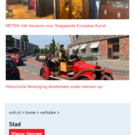
MUTEK: hét museum voor Toegepaste Europese Kunst
Historische Vereniging Amstelveen zoekt mensen op
onh.nl
>
home
>
verhalen
>
Stad
Nieuw-Vennep