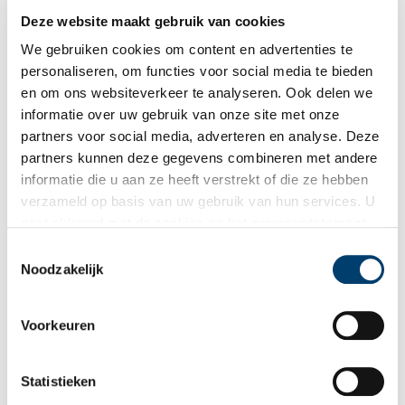
Deze website maakt gebruik van cookies
We gebruiken cookies om content en advertenties te
personaliseren, om functies voor social media te bieden
en om ons websiteverkeer te analyseren. Ook delen we
informatie over uw gebruik van onze site met onze
partners voor social media, adverteren en analyse. Deze
partners kunnen deze gegevens combineren met andere
informatie die u aan ze heeft verstrekt of die ze hebben
verzameld op basis van uw gebruik van hun services. U
gaat akkoord met de cookies en het
privacystatement
als u onze website blijft gebruiken.
Toestemmingsselectie
School met de Bijbel. Op hun zondags gekleed poseerden in 1918 leerlingen van
de School met de Bijbel in Nieuw-Vennep voor de fotograaf. De school, die later
Noodzakelijk
Rehobothschool zou heten, stond aan de Veldbloemstraat maar is gesloopt om
plaats te maken voor nieuwbouwwoningen. Foto Collectie Historisch Museum
Haarlemmermeer.
Voorkeuren
‘Verderfelijk voor onze kinderen’
Er is geheel geen afwijzing van de kant van de
Statistieken
gemeentebestuurders. Dat blijkt wel uit een ingezonden stuk van