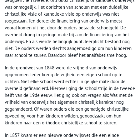
deugden”. Ten tweede: orthodox christelijk of katholiek onderwijs
was onmogelijk. Het oprichten van scholen met een duidelijke
christelijke visie of katholieke visie op onderwijs was niet
toegestaan. Ten derde: de financiering van onderwijs moest
vooral komen uit het door de ouders betaalde schoolgeld. De
overheid droeg in geringe mate bij aan de financiering van het
onderwijs. En als vierde belangrijk punt: leerplicht bestond nog
niet. De ouders werden slechts aangemoedigd om hun kinderen
naar school te sturen. Daardoor bleef het analfabetisme hoog.
In de grondwet van 1848 werd de vrijheid van onderwijs
opgenomen. Ieder kreeg de vrijheid een eigen school op te
richten. Niet elke school werd echter in gelijke mate door de
overheid gefinancierd. Hierover ging de schoolstrijd in de tweede
helft van de 19de eeuw. Het ging ook om vragen als: Was met de
vrijheid van onderwijs het algemeen christelijk karakter nog
gegarandeerd. Of waren ouders die een gematigde christelijke
opvoeding voor hun kinderen wilden, genoodzaakt om hun
kinderen naar een orthodox christelijke school te sturen.
In 1857 kwam er een nieuwe onderwijswet die een einde