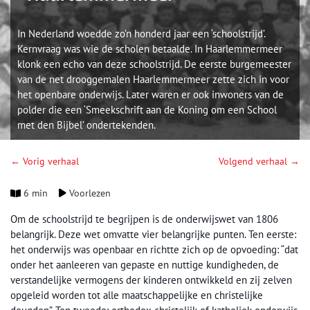
In Nederland woedde zo’n honderd jaar een ‘schoolstrijd’.
Kernvraag was wie de scholen betaalde. In Haarlemmermeer
klonk een echo van deze schoolstrijd. De eerste burgemeester
van de net drooggemalen Haarlemmermeer zette zich in voor
het openbare onderwijs. Later waren er ook inwoners van de
polder die een ‘Smeekschrift aan de Koning om een School
met den Bijbel’ ondertekenden.
← Vorig verhaal
Volgend verhaal →
6 min
Voorlezen
Om de schoolstrijd te begrijpen is de onderwijswet van 1806
belangrijk. Deze wet omvatte vier belangrijke punten. Ten eerste:
het onderwijs was openbaar en richtte zich op de opvoeding: “dat
onder het aanleeren van gepaste en nuttige kundigheden, de
verstandelijke vermogens der kinderen ontwikkeld en zij zelven
opgeleid worden tot alle maatschappelijke en christelijke