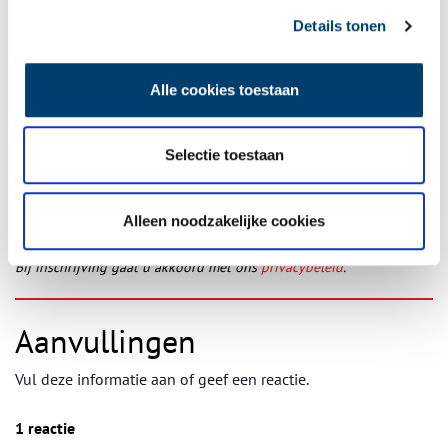
Details tonen
Ontvang de nieuwsbrief
Alle cookies toestaan
Wilt u op de hoogte blijven van de mooiste verhalen en het
laatste erfgoednieuws? Schrijf u dan nu in voor onze
Selectie toestaan
wekelijkse nieuwsbrief!
Alleen noodzakelijke cookies
Bij inschrijving gaat u akkoord met ons
privacybeleid
.
Aanvullingen
Vul deze informatie aan of geef een reactie.
1 reactie