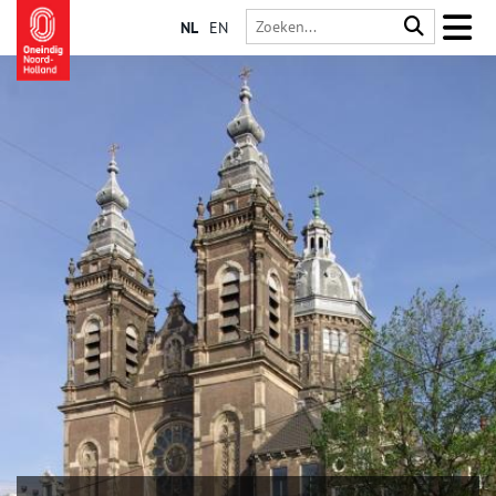
NL
EN