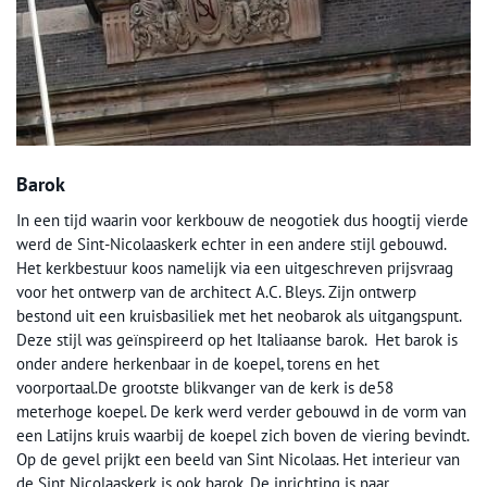
Barok
In een tijd waarin voor kerkbouw de neogotiek dus hoogtij vierde
werd de Sint-Nicolaaskerk echter in een andere stijl gebouwd.
Het kerkbestuur koos namelijk via een uitgeschreven prijsvraag
voor het ontwerp van de architect A.C. Bleys. Zijn ontwerp
bestond uit een kruisbasiliek met het neobarok als uitgangspunt.
Deze stijl was geïnspireerd op het Italiaanse barok. Het barok is
onder andere herkenbaar in de koepel, torens en het
voorportaal.De grootste blikvanger van de kerk is de58
meterhoge koepel. De kerk werd verder gebouwd in de vorm van
een Latijns kruis waarbij de koepel zich boven de viering bevindt.
Op de gevel prijkt een beeld van Sint Nicolaas. Het interieur van
de Sint Nicolaaskerk is ook barok. De inrichting is naar