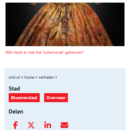
Wat moet er met het ‘Jurkenwrak’ gebeuren?
onh.nl
>
home
>
verhalen
>
Stad
Bloemendaal
Overveen
Delen