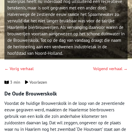
waterplas heeft nu inderdaad nog uitsluitend een recreatieve
betekenis, maar is ooit gegraven met een ander doel.
Halverwege de zestiende eeuw raakte het Spaarnewater zo
vervuild dat het niet langer bruikbaar was voor de talrijke
Haarlemse bierbrouwerijen. Als vervanging daarvoor waren de
brouwerijen voortaan aangewezen op het schone duinwater in
de Brouwerskolk. Tot op de dag van vandaag draagt die naam
de herinnering aan een verdwenen industrietak in de
hoofdstad van Noord-Holland.
← Vorig verhaal
Volgend verhaal →
3 min
Voorlezen
De Oude Brouwerskolk
Voordat de huidige Brouwerskolk in de loop van de zeventiende
eeuw gegraven werd, maakten de Haarlemse bierbrouwers
gebruik van een kolk die zo’n anderhalve kilometer ten
zuidoosten daarvan lag. Dat wil zeggen, ongeveer op de plaats
waar nu in Haarlem nog het zwembad ‘De Houtvaart’ staat aan de