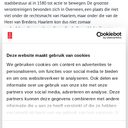
stadsbestuur al in 1580 tot actie te bewegen. De grootste
verontreinigers bevonden zich in Overveen, een plaats die niet
viel onder de rechtsmacht van Haarlem, maar onder die van de
Heer van Bredero. Haarlem kon dus niet zomaar
verbodsbepalingen uitvaardigen die de linnenblekerijen aan
banden legden. De stad probeerde dit echter wel en kwam, nadat
de blekers claimden dat de stad buiten haar boekje trad, in
conflict met de heer Van Brederode. Een juridische en politieke
strijd volgde, die vele jaren duurde. Uiteindelijk trok Haarlem aan
Deze website maakt gebruik van cookies
het langste eind nadat ook de Stadhouder en het Hof van Holland
We gebruiken cookies om content en advertenties te
zich met de zaak hadden bemoeid. Alle blekerijen in de polder
personaliseren, om functies voor social media te bieden
ten zuiden van de Zijlweg moesten verdwijnen. De blekers
en om ons websiteverkeer te analyseren. Ook delen we
kregen hiervoor wel een eenmalige uitkoopsom van driehonderd
ponden, te betalen door het Haarlemse brouwersgilde.
informatie over uw gebruik van onze site met onze
partners voor social media, adverteren en analyse. Deze
Bronnen:
partners kunnen deze gegevens combineren met andere
informatie die u aan ze heeft verstrekt of die ze hebben
Pier Hoekstra, Bloemendaal. Proeve ener streekgeschiedenis (W
verzameld op basis van uw gebruik van hun services. U
ormerveer 1947), pp. 132-136.
gaat akkoord met de cookies en het
privacystatement
S.C. Regtdoorzee Greup-Roldanus, Geschiedenis der Haarlemm
als u onze website blijft gebruiken.
er bleekerijen (‘s-Gravenhage 1936), pp. 228-236.
Toestemmingsselectie