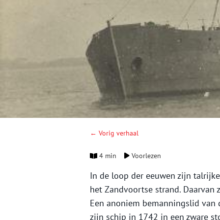
← Vorig verhaal
4 min
Voorlezen
In de loop der eeuwen zijn talri
het Zandvoortse strand. Daarvan 
Een anoniem bemanningslid van de
zijn schip in 1742 in een zware s