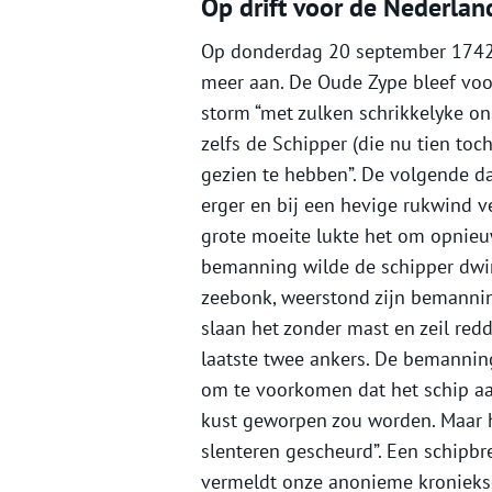
Op drift voor de Nederlan
Op donderdag 20 september 1742
meer aan. De Oude Zype bleef voor
storm “met zulken schrikkelyke on
zelfs de Schipper (die nu tien to
gezien te hebben”. De volgende da
erger en bij een hevige rukwind v
grote moeite lukte het om opnieu
bemanning wilde de schipper dwin
zeebonk, weerstond zijn bemannin
slaan het zonder mast en zeil redd
laatste twee ankers. De bemannin
om te voorkomen dat het schip aa
kust geworpen zou worden. Maar h
slenteren gescheurd”. Een schipbr
vermeldt onze anonieme kronieksc