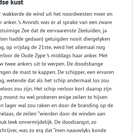
dse kust
 wakkerde de wind uit het noordwesten meer en
 anker. ’s Avonds was er al sprake van een zware
stuimige Zee dat de eervaarenste Zeeluiden, ja
chten hadde gedaan) getuigden nooit diergelyken
g, op vrijdag de 21ste, werd het allemaal nog
erloor de Oude Zype ’s middags haar anker. Met
w twee ankers uit te werpen. De doodsbange
gen de mast te kappen. De schipper, een ervaren
g, wetende dat als het schip andermaal los zou
eloos zou zijn. Het schip verloor kort daarop zijn
g moest nu wel proberen enige zeilen te hijsen
n lager wal zou raken en door de branding op de
elaas, de zeilen “wierden door de winden aan
euk leek onvermijdelijk. De doodsangst, zo
hrijver, was zo erg dat “men naauwlyks konde