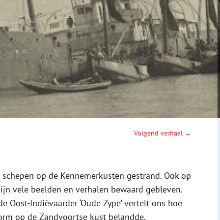
Volgend verhaal →
jke schepen op de Kennemerkusten gestrand. Ook op
zijn vele beelden en verhalen bewaard gebleven.
 Oost-Indiëvaarder ‘Oude Zype’ vertelt ons hoe
torm op de Zandvoortse kust belandde.