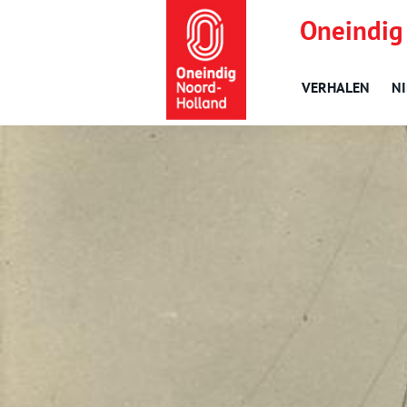
Oneindig
VERHALEN
N