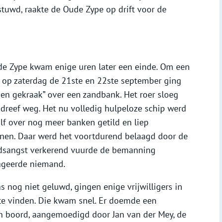
tuwd, raakte de Oude Zype op drift voor de
de Zype kwam enige uren later een einde. Om een
g op zaterdag de 21ste en 22ste september ging
 en gekraak” over een zandbank. Het roer sloeg
 dreef weg. Het nu volledig hulpeloze schip werd
lf over nog meer banken getild en liep
uinen. Daar werd het voortdurend belaagd door de
dsangst verkerend vuurde de bemanning
ageerde niemand.
nog niet geluwd, gingen enige vrijwilligers in
te vinden. Die kwam snel. Er doemde een
n boord, aangemoedigd door Jan van der Mey, de