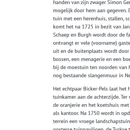
handen van zijn zwager Simon Ger
mogelijk door hem aan gegeven. D
tuin met een herenhuis, stallen, s
komt het na 1725 in bezit van Jan
Schaep en Burgh wordt door de fam
ontvangt er vele (voorname) gaste
uit en de buitenplaats wordt door
bossen, een menagerie en een boe
bij de moestuin ten noorden van 
nog bestaande slangenmuur in Ne
Het echtpaar Bicker-Pels laat het
tuinkamer aan de achterzijde. Ter
de oranjerie en het koetshuis me
als kantoor. Na 1750 wordt in opd
terrein een vroege landschapstui
oosterse tuinpaviljoen, de Turkse