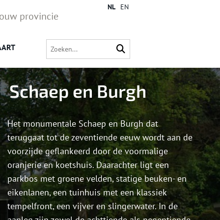
NL
EN
jouw provincie
AART
Schaep en Burgh
Het monumentale Schaep en Burgh dat
teruggaat tot de zeventiende eeuw wordt aan de
voorzijde geflankeerd door de voormalige
oranjerie en koetshuis. Daarachter ligt een
parkbos met groene velden, statige beuken- en
eikenlanen, een tuinhuis met een klassiek
tempelfront, een vijver en slingerwater. In de
aanleg zijn zowel de achttiende als negentiende-