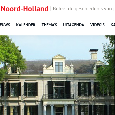
 Noord-Holland
Beleef de geschiedenis van 
IEUWS
KALENDER
THEMA’S
UITAGENDA
VIDEO’S
K