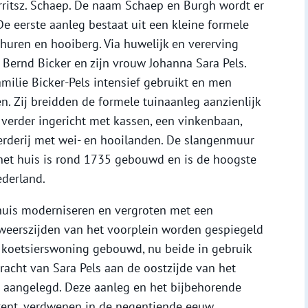
ritsz. Schaep. De naam Schaep en Burgh wordt er
e eerste aanleg bestaat uit een kleine formele
churen en hooiberg. Via huwelijk en vererving
 Bernd Bicker en zijn vrouw Johanna Sara Pels.
ilie Bicker-Pels intensief gebruikt en men
n. Zij breidden de formele tuinaanleg aanzienlijk
 verder ingericht met kassen, een vinkenbaan,
rderij met wei- en hooilanden. De slangenmuur
het huis is rond 1735 gebouwd en is de hoogste
derland.
 huis moderniseren en vergroten met een
 weerszijden van het voorplein worden gespiegeld
t koetsierswoning gebouwd, nu beide in gebruik
racht van Sara Pels aan de oostzijde van het
n aangelegd. Deze aanleg en het bijbehorende
 tent, verdwenen in de negentiende eeuw.