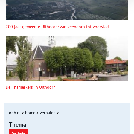
200 jaar gemeente Uithoorn: van veendorp tot voorstad
De Thamerkerk in Uithoorn
onh.nl
>
home
>
verhalen
>
Thema
Religie