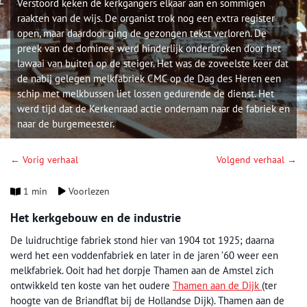
Verstoord keken de kerkgangers elkaar aan en sommigen
raakten van de wijs. De organist trok nog een extra register
open, maar daardoor ging de gezongen tekst verloren. De
preek van de dominee werd hinderlijk onderbroken door het
lawaai van buiten op de steiger. Het was de zoveelste keer dat
de nabij gelegen melkfabriek CMC op de Dag des Heren een
schip met melkbussen liet lossen gedurende de dienst. Het
werd tijd dat de Kerkenraad actie ondernam naar de fabriek en
naar de burgemeester.
← Vorig verhaal
Volgend verhaal →
1 min
Voorlezen
Het kerkgebouw en de industrie
De luidruchtige fabriek stond hier van 1904 tot 1925; daarna
werd het een voddenfabriek en later in de jaren ’60 weer een
melkfabriek. Ooit had het dorpje Thamen aan de Amstel zich
ontwikkeld ten koste van het oudere
Thamen aan de Dijk
(ter
hoogte van de Briandflat bij de Hollandse Dijk). Thamen aan de