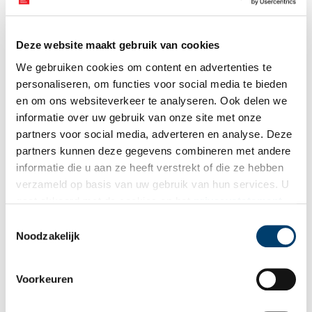
Ontvang de nieuwsbrief
Deze website maakt gebruik van cookies
Wilt u op de hoogte blijven van de mooiste verhalen en het
We gebruiken cookies om content en advertenties te
laatste erfgoednieuws? Schrijf u dan nu in voor onze
personaliseren, om functies voor social media te bieden
wekelijkse nieuwsbrief!
en om ons websiteverkeer te analyseren. Ook delen we
informatie over uw gebruik van onze site met onze
partners voor social media, adverteren en analyse. Deze
partners kunnen deze gegevens combineren met andere
Bij inschrijving gaat u akkoord met ons
privacybeleid
.
informatie die u aan ze heeft verstrekt of die ze hebben
verzameld op basis van uw gebruik van hun services. U
Aanvullingen
gaat akkoord met de cookies en het
privacystatement
als u onze website blijft gebruiken.
Toestemmingsselectie
Vul deze informatie aan of geef een reactie.
Noodzakelijk
Voorkeuren