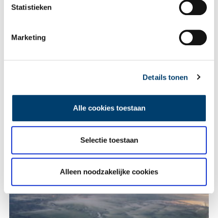
Vereiste velden zijn gemarkeerd met *. Het e-mailadres wordt niet
Statistieken
gepubliceerd.
Naam
*
Marketing
E-mail
*
Details tonen
Vink dit aan als u op de hoogte gehouden wil worden.
Alle cookies toestaan
Selectie toestaan
Lees meer verhalen
Alleen noodzakelijke cookies