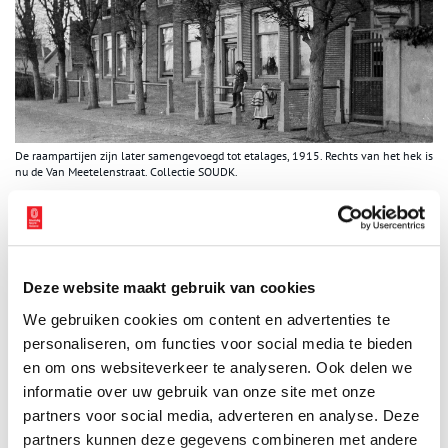
De raampartijen zijn later samengevoegd tot etalages, 1915. Rechts van het hek is
nu de Van Meetelenstraat. Collectie SOUDK.
Bron:
Stichting Oud Uithoorn / De Kwakel
Publicatiedatum: 06/08/2013
Deze website maakt gebruik van cookies
We gebruiken cookies om content en advertenties te
personaliseren, om functies voor social media te bieden
Ontvang de nieuwsbrief
en om ons websiteverkeer te analyseren. Ook delen we
informatie over uw gebruik van onze site met onze
Wilt u op de hoogte blijven van de mooiste verhalen en het
partners voor social media, adverteren en analyse. Deze
laatste erfgoednieuws? Schrijf u dan nu in voor onze
partners kunnen deze gegevens combineren met andere