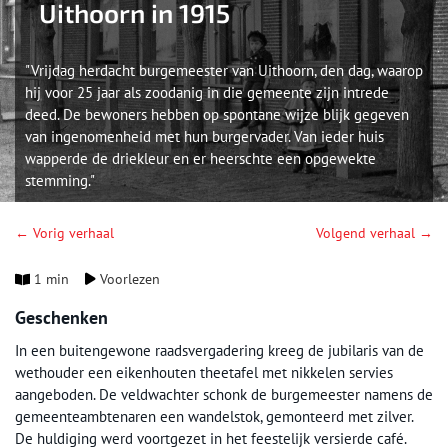
Uithoorn in 1915
"Vrijdag herdacht burgemeester van Uithoorn, den dag, waarop
hij voor 25 jaar als zoodanig in die gemeente zijn intrede
deed. De bewoners hebben op spontane wijze blijk gegeven
van ingenomenheid met hun burgervader. Van ieder huis
wapperde de driekleur en er heerschte een opgewekte
stemming."
← Vorig verhaal
Volgend verhaal →
1 min
Voorlezen
Geschenken
In een buitengewone raadsvergadering kreeg de jubilaris van de
wethouder een eikenhouten theetafel met nikkelen servies
aangeboden. De veldwachter schonk de burgemeester namens de
gemeenteambtenaren een wandelstok, gemonteerd met zilver.
De huldiging werd voortgezet in het feestelijk versierde café.