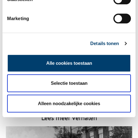
Vereiste velden zijn gemarkeerd met *. Het e-mailadres wordt niet
Marketing
gepubliceerd.
Naam
*
Details tonen
E-mail
*
Alle cookies toestaan
Vink dit aan als u op de hoogte gehouden wil worden.
Selectie toestaan
Alleen noodzakelijke cookies
Lees meer verhalen