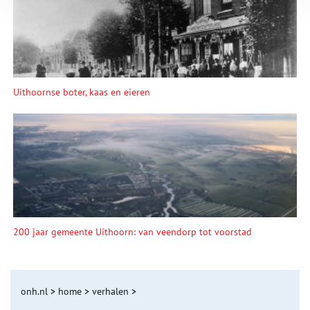
Uithoornse boter, kaas en eieren
200 jaar gemeente Uithoorn: van veendorp tot voorstad
onh.nl
>
home
>
verhalen
>