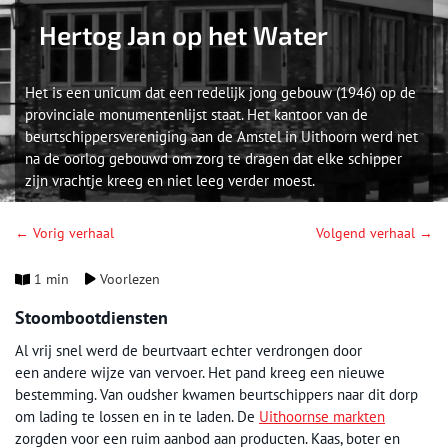
Hertog Jan op het Water
Het is een unicum dat een redelijk jong gebouw (1946) op de
provinciale monumentenlijst staat. Het kantoor van de
beurtschippersvereniging aan de Amstel in Uithoorn werd net
na de oorlog gebouwd om zorg te dragen dat elke schipper
zijn vrachtje kreeg en niet leeg verder moest.
← Vorig verhaal
Volgend verhaal →
1 min
Voorlezen
Stoombootdiensten
Al vrij snel werd de beurtvaart echter verdrongen door
een andere wijze van vervoer. Het pand kreeg een nieuwe
bestemming. Van oudsher kwamen beurtschippers naar dit dorp
om lading te lossen en in te laden. De
Uithoornse markten
zorgden voor een ruim aanbod aan producten. Kaas, boter en