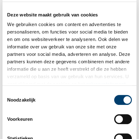
Deze website maakt gebruik van cookies
We gebruiken cookies om content en advertenties te
Ontvang de nieuwsbrief
personaliseren, om functies voor social media te bieden
Wilt u op de hoogte blijven van de mooiste verhalen en het
en om ons websiteverkeer te analyseren. Ook delen we
laatste erfgoednieuws? Schrijf u dan nu in voor onze
informatie over uw gebruik van onze site met onze
wekelijkse nieuwsbrief!
partners voor social media, adverteren en analyse. Deze
partners kunnen deze gegevens combineren met andere
informatie die u aan ze heeft verstrekt of die ze hebben
verzameld op basis van uw gebruik van hun services. U
Bij inschrijving gaat u akkoord met ons
privacybeleid
.
gaat akkoord met de cookies en het
privacystatement
als u onze website blijft gebruiken.
Toestemmingsselectie
Noodzakelijk
Aanvullingen
Vul deze informatie aan of geef een reactie.
Voorkeuren
Statistieken