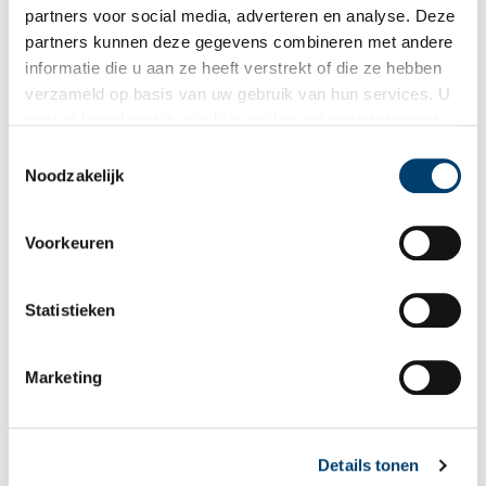
partners voor social media, adverteren en analyse. Deze
partners kunnen deze gegevens combineren met andere
informatie die u aan ze heeft verstrekt of die ze hebben
verzameld op basis van uw gebruik van hun services. U
gaat akkoord met de cookies en het
privacystatement
als u onze website blijft gebruiken.
Toestemmingsselectie
Noodzakelijk
Voorkeuren
Matzeballensoep. Blikje matzeballensoep. Foto: Peter de Lange.
Statistieken
Voor Pesach heb je speciale serviezen nodig: een voor melkkost
en een voor vleeskost.
Matsot
(
matzes
, ongezuurde broden) zijn
alom bekend: in Nederland zijn ze rond, overal elders vierkant. Bij
Marketing
de Sedermaaltijd waarmee Pesach begint, spelen matzes, net als
de bittere mierikswortel en het zoete mengsel ‘charoset’, een
belangrijke rol. Andere typische Pesach gerechten zijn
matzeballensoep en ‘gremzelisj’, gemaakt van matzes.
Details tonen