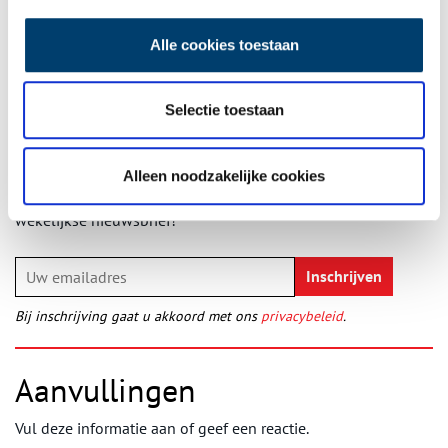
Publicatiedatum: 21/02/2013
Alle cookies toestaan
Selectie toestaan
Ontvang de nieuwsbrief
Wilt u op de hoogte blijven van de mooiste verhalen en het
Alleen noodzakelijke cookies
laatste erfgoednieuws? Schrijf u dan nu in voor onze
wekelijkse nieuwsbrief!
Bij inschrijving gaat u akkoord met ons
privacybeleid
.
Aanvullingen
Vul deze informatie aan of geef een reactie.