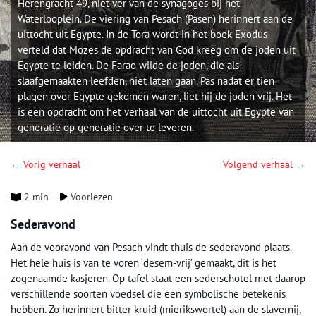
Herengracht 49, niet ver van de synagoges bij het
Waterlooplein. De viering van Pesach (Pasen) herinnert aan de
uittocht uit Egypte. In de Tora wordt in het boek Exodus
verteld dat Mozes de opdracht van God kreeg om de joden uit
Egypte te leiden. De Farao wilde de joden, die als
slaafgemaakten leefden, niet laten gaan. Pas nadat er tien
plagen over Egypte gekomen waren, liet hij de joden vrij. Het
is een opdracht om het verhaal van de uittocht uit Egypte van
generatie op generatie over te leveren.
← Vorig verhaal
Volgend verhaal →
2 min
Voorlezen
Sederavond
Aan de vooravond van Pesach vindt thuis de sederavond plaats.
Het hele huis is van te voren ‘desem-vrij’ gemaakt, dit is het
zogenaamde kasjeren. Op tafel staat een sederschotel met daarop
verschillende soorten voedsel die een symbolische betekenis
hebben. Zo herinnert bitter kruid (mierikswortel) aan de slavernij,