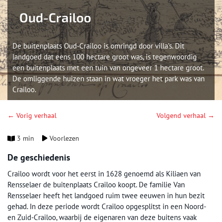
Oud-Crailoo
De buitenplaats Oud-Crailoo is omringd door villa’s. Dit
landgoed dat eens 100 hectare groot was, is tegenwoordig
een buitenplaats met een tuin van ongeveer 1 hectare groot.
De omliggende huizen staan in wat vroeger het park was van
Crailoo.
← Vorig verhaal
Volgend verhaal →
3 min
Voorlezen
De geschiedenis
Crailoo wordt voor het eerst in 1628 genoemd als Kiliaen van
Rensselaer de buitenplaats Crailoo koopt. De familie Van
Rensselaer heeft het landgoed ruim twee eeuwen in hun bezit
gehad. In deze periode wordt Crailoo opgesplitst in een Noord-
en Zuid-Crailoo, waarbij de eigenaren van deze buitens vaak