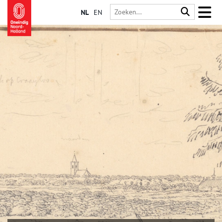
NL
EN