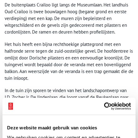
De buitenplaats Crailoo ligt langs de Museumlaan. Het landhuis
Oud-Crailoo is twee bouwlagen hoog (begane grond en eerste
verdieping) met een kap. De muren zijn bepleisterd en
witgeschilderd en de gevels zijn gedecoreerd met pilasters en
cordonlijsten. De ramen en deuren hebben profiellijsten.
Het huis heeft een bijna rechthoekige plattegrond met een
halfronde serre tegen de zuid-oostelijke gevel. De hoofdentree is
omlijst door Dorische pilasters en een eenvoudige kroonlijst. De
tuingevel wordt bepaald door de veranda met een bovenliggend
balkon. Aan weerszijde van de veranda is een trap gemaakt die de
tuin inloopt.
In de tuin zijn sporen te vinden van het landschapontwerp van
J.D. Zocher jr. De lindenlaan, die loopt vanaf de Beukenlaan naar
de hoofdentree samen met de gebogen oprijlaan vanaf de
Museumlaan, zijn hier een restant van. In de tuin achter het huis
is een trapeziumvormig grasveld aangelegd met in het midden
een vijver. De solitude bomen zijn ook overblijfsels van het
Deze website maakt gebruik van cookies
vroegere ontwerp van Zocher.
We gebruiken cookies om content en advertenties te