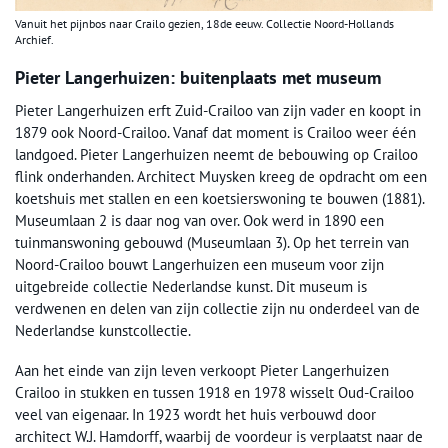
Vanuit het pijnbos naar Crailo gezien, 18de eeuw. Collectie Noord-Hollands
Archief.
Pieter Langerhuizen: buitenplaats met museum
Pieter Langerhuizen erft Zuid-Crailoo van zijn vader en koopt in
1879 ook Noord-Crailoo. Vanaf dat moment is Crailoo weer één
landgoed. Pieter Langerhuizen neemt de bebouwing op Crailoo
flink onderhanden. Architect Muysken kreeg de opdracht om een
koetshuis met stallen en een koetsierswoning te bouwen (1881).
Museumlaan 2 is daar nog van over. Ook werd in 1890 een
tuinmanswoning gebouwd (Museumlaan 3). Op het terrein van
Noord-Crailoo bouwt Langerhuizen een museum voor zijn
uitgebreide collectie Nederlandse kunst. Dit museum is
verdwenen en delen van zijn collectie zijn nu onderdeel van de
Nederlandse kunstcollectie.
Aan het einde van zijn leven verkoopt Pieter Langerhuizen
Crailoo in stukken en tussen 1918 en 1978 wisselt Oud-Crailoo
veel van eigenaar. In 1923 wordt het huis verbouwd door
architect W.J. Hamdorff, waarbij de voordeur is verplaatst naar de