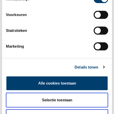
Limburg en België. Het resultaat is een witgepleisterd
rechthoekig woonhuis. De kapvoet is licht gebogen en loopt uit
in een overstekende daklijst. Het huis wordt door een gang
Voorkeuren
verbonden met een laag dienstgebouw. Het daarnaast staande
dienstgebouw dateert nog uit de tijd van de boerderij. Mariënbos
vertelt twee keer het verhaal van de ontwikkeling van boerderij
Statistieken
tot voornaam herenhuis, eerst in de zeventiende en achttiende
eeuw, en daarna in de twintigste eeuw.
Marketing
Niet alleen door associaties, de gebouwen en de aanleg overstijgt
het de lokale betekenis, maar ook in de verbeelding van iedereen
die De Kleine Johannes heeft gelezen en zal lezen.
Details tonen
Mariënbos is een gemeentelijk monument. Het is particulier bezit
en niet toegankelijk voor publiek.
Alle cookies toestaan
Landschap Noord-Holland / Cultuur Compagnie
Publicatiedatum: 30/04/2012
Selectie toestaan