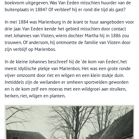
boekvorm uitgegeven. Was Van Eeden misschien huurder van de
buitenplaats in 1884? Of verbleef hij er rond die tijd als gast?
In mei 1884 was Marienburg in de krant te huur aangeboden voor
drie jaar. Van Eeden kende het gebied misschien door contact
met Johannes van Vloten, wiens dochter Martha hij in 1886 zou
trouwen. Of andersom, hij ontmoette de familie van Vloten door
zijn verblijf op Marienbos.
In de kleine Johannes beschreef hij de ‘de kom van Eeden’, het
meest idyllische plekje van Marienbos. Het was een grote ronde
vijver omzoomt door riet en wilgen en een klein stukje duin.
Inmiddels zijn de weilanden er omheen sportvelden geworden
en is de kom zelf een moeras met een wildgroei aan struiken,
berken, riet, wilgen en planten.