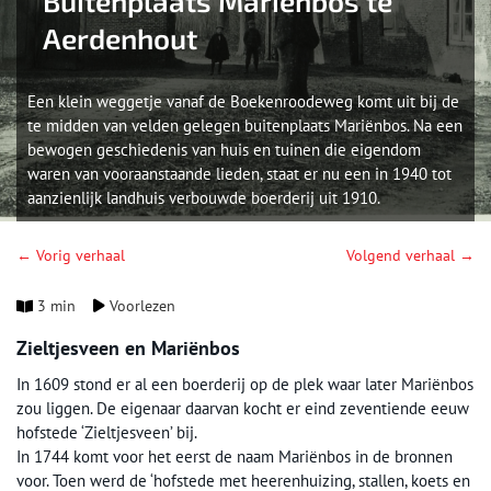
Buitenplaats Mariënbos te
Aerdenhout
Een klein weggetje vanaf de Boekenroodeweg komt uit bij de
te midden van velden gelegen buitenplaats Mariënbos. Na een
bewogen geschiedenis van huis en tuinen die eigendom
waren van vooraanstaande lieden, staat er nu een in 1940 tot
aanzienlijk landhuis verbouwde boerderij uit 1910.
← Vorig verhaal
Volgend verhaal →
3 min
Voorlezen
Zieltjesveen en Mariënbos
In 1609 stond er al een boerderij op de plek waar later Mariënbos
zou liggen. De eigenaar daarvan kocht er eind zeventiende eeuw
hofstede ‘Zieltjesveen’ bij.
In 1744 komt voor het eerst de naam Mariënbos in de bronnen
voor. Toen werd de ‘hofstede met heerenhuizing, stallen, koets en