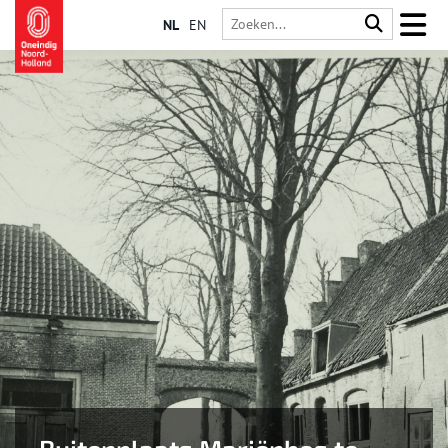
NL
EN