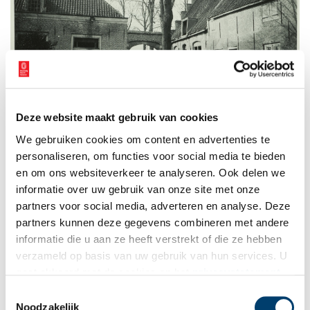
Deze website maakt gebruik van cookies
We gebruiken cookies om content en advertenties te
Boerderij Mariënbosch tot woonhuis verbouwd. Collectie Noord-Hollands Archief.
personaliseren, om functies voor social media te bieden
Boerderij wordt weer landhuis
en om ons websiteverkeer te analyseren. Ook delen we
In 1910 is het huis door brand verwoest en als een
informatie over uw gebruik van onze site met onze
herenboerderij herbouwd door de Amsterdamse architecten Van
partners voor social media, adverteren en analyse. Deze
Rossem en Vuyk. In 1940 werd het landgoed gesplitst waarbij de
partners kunnen deze gegevens combineren met andere
boerderij met weilanden in handen kwam van R.E. Laan en het
informatie die u aan ze heeft verstrekt of die ze hebben
duingebied werd gekocht door J.J. Laan.
verzameld op basis van uw gebruik van hun services. U
R.E. Laan liet de boerderij onherkenbaar verbouwen en vergroten
gaat akkoord met de cookies en het
privacystatement
tot een aanzienlijk landhuis. De Bloemendaalse architect H.W. van
als u onze website blijft gebruiken.
Toestemmingsselectie
Kempen keek voor het ontwerp naar voorname hofstedes in Zuid-
Noodzakelijk