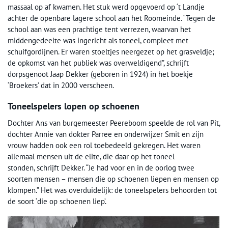
massaal op af kwamen. Het stuk werd opgevoerd op ‘t Landje
achter de openbare lagere school aan het Roomeinde. “Tegen de
school aan was een prachtige tent verrezen, waarvan het
middengedeelte was ingericht als toneel, compleet met
schuifgordijnen. Er waren stoeltjes neergezet op het grasveldje;
de opkomst van het publiek was overweldigend”, schrijft
dorpsgenoot Jaap Dekker (geboren in 1924) in het boekje
‘Broekers’ dat in 2000 verscheen.
Toneelspelers lopen op schoenen
Dochter Ans van burgemeester Peereboom speelde de rol van Pit,
dochter Annie van dokter Parree en onderwijzer Smit en zijn
vrouw hadden ook een rol toebedeeld gekregen. Het waren
allemaal mensen uit de elite, die daar op het toneel
stonden, schrijft Dekker. “Je had voor en in de oorlog twee
soorten mensen – mensen die op schoenen liepen en mensen op
klompen.” Het was overduidelijk: de toneelspelers behoorden tot
de soort ‘die op schoenen liep’.