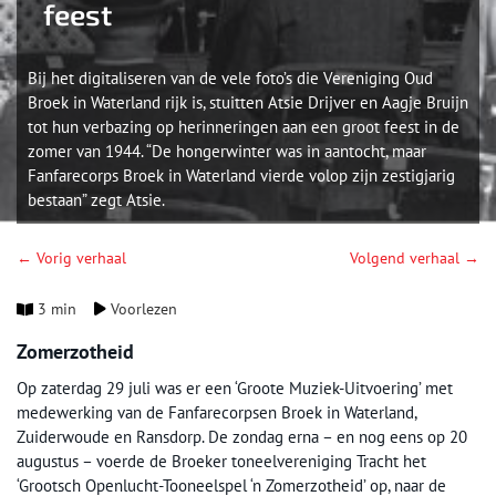
feest
Bij het digitaliseren van de vele foto’s die Vereniging Oud
Broek in Waterland rijk is, stuitten Atsie Drijver en Aagje Bruijn
tot hun verbazing op herinneringen aan een groot feest in de
zomer van 1944. “De hongerwinter was in aantocht, maar
Fanfarecorps Broek in Waterland vierde volop zijn zestigjarig
bestaan” zegt Atsie.
← Vorig verhaal
Volgend verhaal →
3 min
Voorlezen
Zomerzotheid
Op zaterdag 29 juli was er een ‘Groote Muziek-Uitvoering’ met
medewerking van de Fanfarecorpsen Broek in Waterland,
Zuiderwoude en Ransdorp. De zondag erna – en nog eens op 20
augustus – voerde de Broeker toneelvereniging Tracht het
‘Grootsch Openlucht-Tooneelspel ‘n Zomerzotheid’ op, naar de