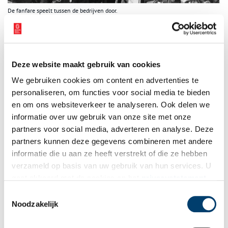
De fanfare speelt tussen de bedrijven door.
Onderduikers onder de aanwezigen
De Broeker toneelvereniging Tracht was niet aangesloten bij de
Kulturkammer. Beunder: “Ze mocht geen toneelstukken opvoeren,
Deze website maakt gebruik van cookies
maar ze heeft het dus toch gedaan.” (…) “Er waren ook
onderduikers onder de aanwezigen, mijn broer bijvoorbeeld, die ‘s
We gebruiken cookies om content en advertenties te
nachts niet thuis sliep omdat hij aan dwangarbeid wilde
personaliseren, om functies voor social media te bieden
ontkomen.” Beunder heeft een flink aantal foto’s van de
en om ons websiteverkeer te analyseren. Ook delen we
feestelijkheden rond het jubileum. Op een ervan eert
informatie over uw gebruik van onze site met onze
burgemeester Peereboom dirigent Vonk van het Fanfarecorps
partners voor social media, adverteren en analyse. Deze
met een lauwerkrans. “De burgemeester sprak ook een
partners kunnen deze gegevens combineren met andere
dankwoord. Er was zo weinig amusement in die tijd; vandaar dat
informatie die u aan ze heeft verstrekt of die ze hebben
heel Broek uitliep voor dit feest.”
verzameld op basis van uw gebruik van hun services. U
gaat akkoord met de cookies en het
privacystatement
als u onze website blijft gebruiken.
Toestemmingsselectie
Noodzakelijk