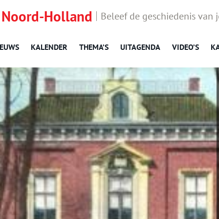
 Noord-Holland
Beleef de geschiedenis van 
IEUWS
KALENDER
THEMA’S
UITAGENDA
VIDEO’S
K