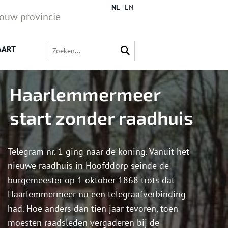
NL
EN
jouw provincie
AART
Haarlemmermeer
start zonder raadhuis
Telegram nr. 1 ging naar de koning. Vanuit het
nieuwe raadhuis in Hoofddorp seinde de
burgemeester op 1 oktober 1868 trots dat
Haarlemmermeer nu een telegraafverbinding
had. Hoe anders dan tien jaar tevoren, toen
moesten raadsleden vergaderen bij de