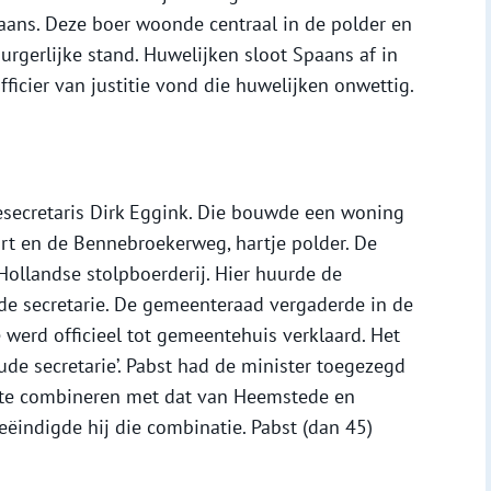
aans. Deze boer woonde centraal in de polder en
rgerlijke stand. Huwelijken sloot Spaans af in
ficier van justitie vond die huwelijken onwettig.
ecretaris Dirk Eggink. Die bouwde een woning
rt en de Bennebroekerweg, hartje polder. De
ollandse stolpboerderij. Hier huurde de
e secretarie. De gemeenteraad vergaderde in de
 werd officieel tot gemeentehuis verklaard. Het
oude secretarie’. Pabst had de minister toegezegd
p te combineren met dat van Heemstede en
ëindigde hij die combinatie. Pabst (dan 45)