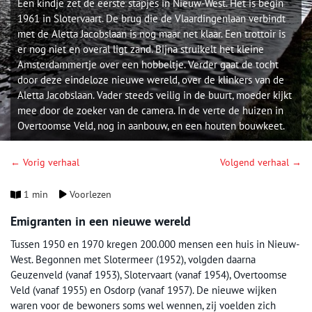
Een kindje zet de eerste stapjes in Nieuw-West. Het is begin
1961 in Slotervaart. De brug die de Vlaardingenlaan verbindt
met de Aletta Jacobslaan is nog maar net klaar. Een trottoir is
er nog niet en overal ligt zand. Bijna struikelt het kleine
Amsterdammertje over een hobbeltje. Verder gaat de tocht
door deze eindeloze nieuwe wereld, over de klinkers van de
Aletta Jacobslaan. Vader steeds veilig in de buurt, moeder kijkt
mee door de zoeker van de camera. In de verte de huizen in
Overtoomse Veld, nog in aanbouw, en een houten bouwkeet.
← Vorig verhaal
Volgend verhaal →
1 min
Voorlezen
Emigranten in een nieuwe wereld
Tussen 1950 en 1970 kregen 200.000 mensen een huis in Nieuw-
West. Begonnen met Slotermeer (1952), volgden daarna
Geuzenveld (vanaf 1953), Slotervaart (vanaf 1954), Overtoomse
Veld (vanaf 1955) en Osdorp (vanaf 1957). De nieuwe wijken
waren voor de bewoners soms wel wennen, zij voelden zich