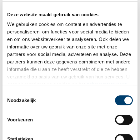
Deze website maakt gebruik van cookies
Amsterdam Nieuw-West, Slotervaart, brug bij Johan Huizingalaan. Beeld:
Wikimedia Commons / Mark Ahsmann.
We gebruiken cookies om content en advertenties te
personaliseren, om functies voor social media te bieden
Meer informatie over de Westelijke Tuinsteden is te vinden in het
en om ons websiteverkeer te analyseren. Ook delen we
Van Eesterenmuseum
.
informatie over uw gebruik van onze site met onze
Publicatiedatum: 06/05/2011
partners voor social media, adverteren en analyse. Deze
partners kunnen deze gegevens combineren met andere
informatie die u aan ze heeft verstrekt of die ze hebben
verzameld op basis van uw gebruik van hun services. U
gaat akkoord met de cookies en het
privacystatement
Ontvang de nieuwsbrief
als u onze website blijft gebruiken.
Toestemmingsselectie
Wilt u op de hoogte blijven van de mooiste verhalen en het
Noodzakelijk
laatste erfgoednieuws? Schrijf u dan nu in voor onze
wekelijkse nieuwsbrief!
Voorkeuren
Statistieken