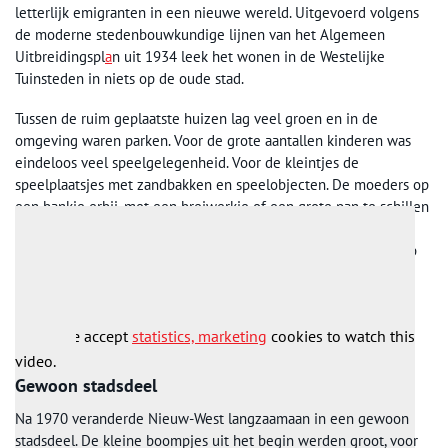
letterlijk emigranten in een nieuwe wereld. Uitgevoerd volgens
de moderne stedenbouwkundige lijnen van het Algemeen
Uitbreidingspl
a
n uit 1934 leek het wonen in de Westelijke
Tuinsteden in niets op de oude stad.
Tussen de ruim geplaatste huizen lag veel groen en in de
omgeving waren parken. Voor de grote aantallen kinderen was
eindeloos veel speelgelegenheid. Voor de kleintjes de
speelplaatsjes met zandbakken en speelobjecten. De moeders op
een bankje erbij, met een breiwerkje of een grote pan te schillen
aardappelen. De oudere kinderen gingen hun eigen gang.
Zwerven door de buurt, hutten bouwen of een ‘fikkie stoken’ op
de vele braakliggende landjes, of op avontuur langs ‘de dijk’, de
nog ongebruikte Ringdijk.
Please accept
statistics, marketing
cookies to watch this
video.
Gewoon stadsdeel
Na 1970 veranderde Nieuw-West langzaamaan in een gewoon
stadsdeel. De kleine boompjes uit het begin werden groot, voor