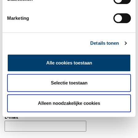
Bij inschrijving gaat u akkoord met ons
privacybeleid
.
Marketing
Aanvullingen
Vul deze informatie aan of geef een reactie.
Details tonen
Alle cookies toestaan
Vereiste velden zijn gemarkeerd met *. Het e-mailadres wordt niet
Selectie toestaan
gepubliceerd.
Naam
*
Alleen noodzakelijke cookies
E-mail
*