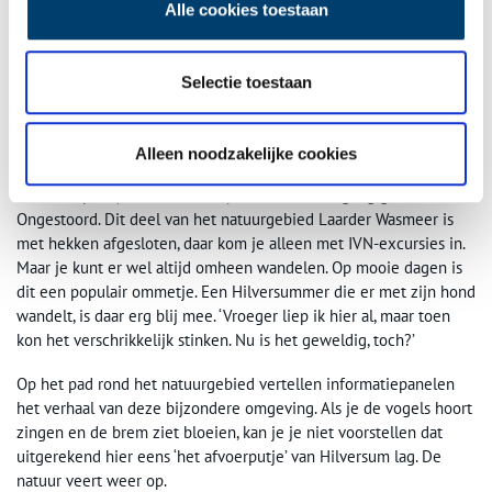
Alle cookies toestaan
Selectie toestaan
Een vennetje waar vroeger schapen dronken, nu scharrelen er runderen rond.
Populair ommetje
Alleen noodzakelijke cookies
Nu mag rond de vennetjes ín De Leeuwenkuil en de voormalige
Vuilwaterplas (‘strontwasmeer’) de natuur haar gang gaan.
Ongestoord. Dit deel van het natuurgebied Laarder Wasmeer is
met hekken afgesloten, daar kom je alleen met IVN-excursies in.
Maar je kunt er wel altijd omheen wandelen. Op mooie dagen is
dit een populair ommetje. Een Hilversummer die er met zijn hond
wandelt, is daar erg blij mee. ‘Vroeger liep ik hier al, maar toen
kon het verschrikkelijk stinken. Nu is het geweldig, toch?’
Op het pad rond het natuurgebied vertellen informatiepanelen
het verhaal van deze bijzondere omgeving. Als je de vogels hoort
zingen en de brem ziet bloeien, kan je je niet voorstellen dat
uitgerekend hier eens ‘het afvoerputje’ van Hilversum lag. De
natuur veert weer op.