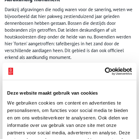
Dankzij afgravingen die nodig waren voor de sanering, weten we
bijvoorbeeld dat hier pakweg zestienduizend jaar geleden
dennenbossen hebben gestaan. Bossen die destijds door
bosbranden zijn getroffen. Dat leiden deskundigen af uit
houtskoolresten diep onder de heide van nu. Bovendien werden
hier ‘forten’ aangetroffen: tafelbergjes in het zand door de
verschillende aardlagen heen. Dit gebied is dan ook officieel
erkend als aardkundig monument.
Bovendien zijn sporen gevonden van een karrenpad dat hier
eeuwen geleden liep van Amsterdam richting Amersfoort. Op een
kaart uit het begin van de 19e eeuw is deze voorloper van de A1
nog terug te vinden.
Deze website maakt gebruik van cookies
Oerlaag
We gebruiken cookies om content en advertenties te
personaliseren, om functies voor social media te bieden
Zo’n 85 hectaren omvat het natuurgebied van het Laarder
en om ons websiteverkeer te analyseren. Ook delen we
Wasmeer. Waar door afgravingen die bijna ondoordringbare
informatie over uw gebruik van onze site met onze
oerlaag van het vennetje is weggeschept, kon dat met een
partners voor social media, adverteren en analyse. Deze
kleibodem zo goed mogelijk worden hersteld.