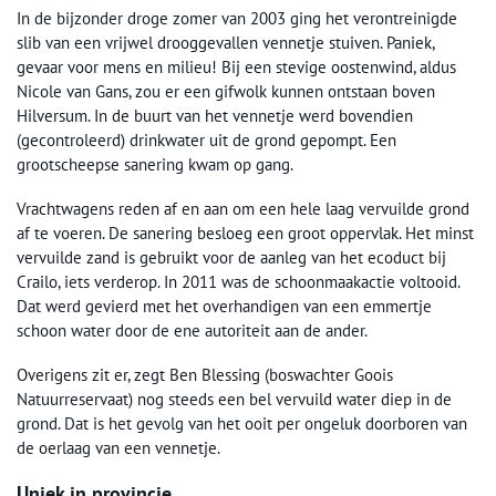
In de bijzonder droge zomer van 2003 ging het verontreinigde
slib van een vrijwel drooggevallen vennetje stuiven. Paniek,
gevaar voor mens en milieu! Bij een stevige oostenwind, aldus
Nicole van Gans, zou er een gifwolk kunnen ontstaan boven
Hilversum. In de buurt van het vennetje werd bovendien
(gecontroleerd) drinkwater uit de grond gepompt. Een
grootscheepse sanering kwam op gang.
Vrachtwagens reden af en aan om een hele laag vervuilde grond
af te voeren. De sanering besloeg een groot oppervlak. Het minst
vervuilde zand is gebruikt voor de aanleg van het ecoduct bij
Crailo, iets verderop. In 2011 was de schoonmaakactie voltooid.
Dat werd gevierd met het overhandigen van een emmertje
schoon water door de ene autoriteit aan de ander.
Overigens zit er, zegt Ben Blessing (boswachter Goois
Natuurreservaat) nog steeds een bel vervuild water diep in de
grond. Dat is het gevolg van het ooit per ongeluk doorboren van
de oerlaag van een vennetje.
Uniek in provincie