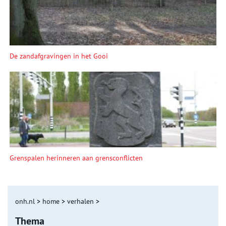
De zandafgravingen in het Gooi
Grenspalen herinneren aan grensconflicten
onh.nl
>
home
>
verhalen
>
Thema