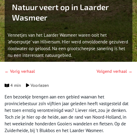
Natuur veert op in Laarder
Wasmeer
Vennetjes van het Laarder Wasmeer waren ooit het
'afvoerputje' van Hilversum. Hier werd onvoldoende gezuiverd
rioolwater op geloosd. Na een grootscheepse sanering is het
nu een interessant natuurgebied.
← Vorig verhaal
Volgend verhaal →
4 min
Voorlezen
Een bezoekje brengen aan een gebied waarvan het
provinciebestuur zo’n vijftien jaar geleden heeft vastgesteld dat
het toen ernstig verontreinigd was? Liever niet, zou je denken.
Toch zie je hier op de heide, aan de rand van Noord-Holland, in
het weekeinde honderden Gooiers wandelen en fietsen. Op de
Zuiderheide, bij ’t Blukbos en het Laarder Wasmeer.