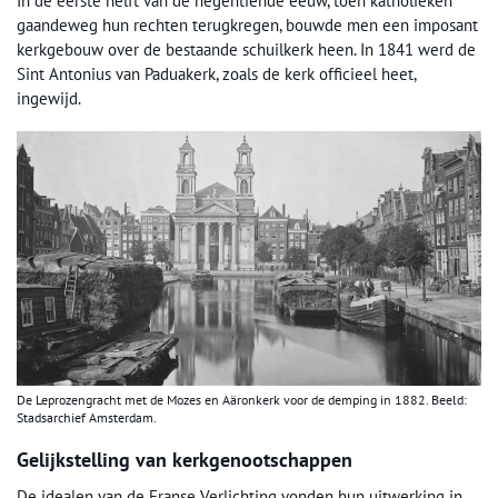
In de eerste helft van de negentiende eeuw, toen katholieken
gaandeweg hun rechten terugkregen, bouwde men een imposant
kerkgebouw over de bestaande schuilkerk heen. In 1841 werd de
Sint Antonius van Paduakerk, zoals de kerk officieel heet,
ingewijd.
De Leprozengracht met de Mozes en Aäronkerk voor de demping in 1882. Beeld:
Stadsarchief Amsterdam.
Gelijkstelling van kerkgenootschappen
De idealen van de Franse Verlichting vonden hun uitwerking in