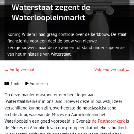
Waterstaat zegent de
Waterloopleinmarkt
Koning Willem I had graag controle over de kerkbouw. De staat
financierde voor een deel de bouw van nieuwe
kerkgebouwen, maar deze kwamen tot stand onder supervisie
van het ministerie van Waterstaat.
← Vorig verhaal
Volgend verhaal →
3 min
Voorlezen
Op deze manier ontstond er een heel leger aan
‘Waterstaatskerken’ in ons land. Hoewel deze in bouwstijl zeer
verschillend kunnen zijn, overheerste de neoclassicistische
architectuur, waarvan de Mozes en Aäronkerk aan het
Waterlooplein een goed voorbeeld is. Evenals
de Posthoornkerk
is
de Mozes en Aäronkerk van oorsprong een katholieke schuilkerk.