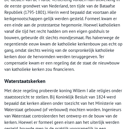
de eerste grondwet van Nederland, ten tijde van de Bataafse
Republiek (1795-1801). Hierin werd bepaald dat voortaan alle
kerkgenootschappen gelijk werden gesteld. Formeel kwam er
een einde aan de protestantse hegemonie. Hoewel katholieken
vanaf die tijd het recht hadden om een eigen godshuis te
bouwen, gebeurde dit slechts mondjesmaat. Pas halverwege de
negentiende eeuw kwam de katholieke kerkenbouw pas echt op
gang, omdat slechts weinig van de oorspronkelijk katholieke
kerken door de hervormden werden teruggegeven. Ter
compensatie kwam er een regeling dat de staat de nieuwbouw
van katholieke kerken zou financieren.
Waterstaatskerken
Met deze regeling probeerde koning Willem I alle religies onder
staatstoezicht te stellen. Bij Koninklijk Besluit van 1824 werd
bepaald dat kerken alleen onder toezicht van het Ministerie van
Waterstaat gebouwd (of verbouwd) mochten worden. Ingenieurs
van Waterstaat controleerden het ontwerp en de bouw van de
kerken. Hoewel er formeel geen eisen aan het uiterlijk werden
gesteld, bouwde men in de praktijk voornamelijk in een