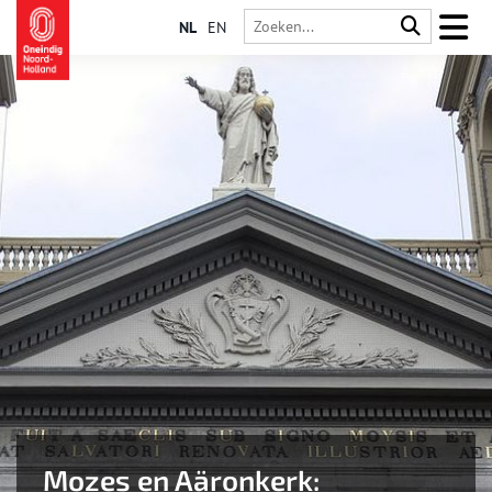
NL
EN
Mozes en Aäronkerk: