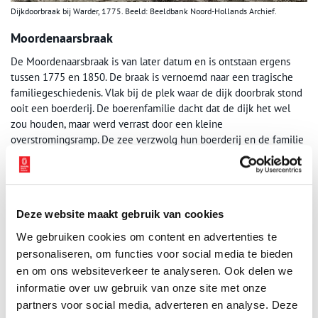
Dijkdoorbraak bij Warder, 1775. Beeld: Beeldbank Noord-Hollands Archief.
Moordenaarsbraak
De Moordenaarsbraak is van later datum en is ontstaan ergens
tussen 1775 en 1850. De braak is vernoemd naar een tragische
familiegeschiedenis. Vlak bij de plek waar de dijk doorbrak stond
ooit een boerderij. De boerenfamilie dacht dat de dijk het wel
zou houden, maar werd verrast door een kleine
overstromingsramp. De zee verzwolg hun boerderij en de familie
kwam om, letterlijk ‘vermoord’ door de zee. Maar de braak zelf ligt
er nu vredig bij, als stille getuige van de voortdurende strijd om
lijfsbehoud die de bewoners van de Zeevang de afgelopen
eeuwen hebben gevoerd.
Deze website maakt gebruik van cookies
We gebruiken cookies om content en advertenties te
personaliseren, om functies voor social media te bieden
en om ons websiteverkeer te analyseren. Ook delen we
informatie over uw gebruik van onze site met onze
partners voor social media, adverteren en analyse. Deze