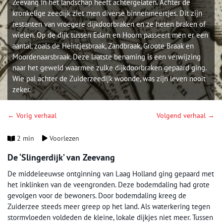
Zeevang in het landschap heeft achtergelaten. Achter de
kronkelige zeedijk ziet men diverse binnenmeertjes. Dit zijn
restanten van vroegere dijkdoorbraken en ze heten braken of
wielen. Op de dijk tussen Edam en Hoorn passeert men er een
aantal, zoals de Heintjesbraak, Zandbraak, Groote Braak en
Moordenaarsbraak. Deze laatste benaming is een verwijzing
naar het geweld waarmee zulke dijkdoorbraken gepaard ging.
Wie pal achter de Zuiderzeedijk woonde, was zijn leven nooit
zeker.
← Vorig verhaal
Volgend verhaal →
2 min
Voorlezen
De ‘Slingerdijk’ van Zeevang
De middeleeuwse ontginning van Laag Holland ging gepaard met
het inklinken van de veengronden. Deze bodemdaling had grote
gevolgen voor de bewoners. Door bodemdaling kreeg de
Zuiderzee steeds meer greep op het land. Als waterkering tegen
stormvloeden voldeden de kleine, lokale dijkjes niet meer. Tussen