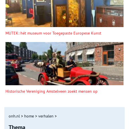
MUTEK: hét museum voor Toegepaste Europese Kunst
Historische Vereniging Amstelveen zoekt mensen op
onh.nl
>
home
>
verhalen
>
Thema